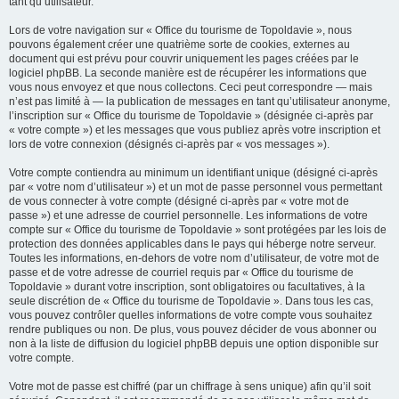
tant qu’utilisateur.
Lors de votre navigation sur « Office du tourisme de Topoldavie », nous
pouvons également créer une quatrième sorte de cookies, externes au
document qui est prévu pour couvrir uniquement les pages créées par le
logiciel phpBB. La seconde manière est de récupérer les informations que
vous nous envoyez et que nous collectons. Ceci peut correspondre — mais
n’est pas limité à — la publication de messages en tant qu’utilisateur anonyme,
l’inscription sur « Office du tourisme de Topoldavie » (désignée ci-après par
« votre compte ») et les messages que vous publiez après votre inscription et
lors de votre connexion (désignés ci-après par « vos messages »).
Votre compte contiendra au minimum un identifiant unique (désigné ci-après
par « votre nom d’utilisateur ») et un mot de passe personnel vous permettant
de vous connecter à votre compte (désigné ci-après par « votre mot de
passe ») et une adresse de courriel personnelle. Les informations de votre
compte sur « Office du tourisme de Topoldavie » sont protégées par les lois de
protection des données applicables dans le pays qui héberge notre serveur.
Toutes les informations, en-dehors de votre nom d’utilisateur, de votre mot de
passe et de votre adresse de courriel requis par « Office du tourisme de
Topoldavie » durant votre inscription, sont obligatoires ou facultatives, à la
seule discrétion de « Office du tourisme de Topoldavie ». Dans tous les cas,
vous pouvez contrôler quelles informations de votre compte vous souhaitez
rendre publiques ou non. De plus, vous pouvez décider de vous abonner ou
non à la liste de diffusion du logiciel phpBB depuis une option disponible sur
votre compte.
Votre mot de passe est chiffré (par un chiffrage à sens unique) afin qu’il soit