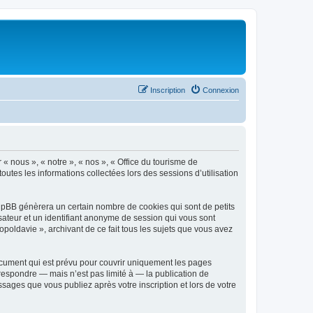
Inscription
Connexion
 « nous », « notre », « nos », « Office du tourisme de
outes les informations collectées lors des sessions d’utilisation
phpBB génèrera un certain nombre de cookies qui sont de petits
isateur et un identifiant anonyme de session qui vous sont
poldavie », archivant de ce fait tous les sujets que vous avez
ocument qui est prévu pour couvrir uniquement les pages
respondre — mais n’est pas limité à — la publication de
sages que vous publiez après votre inscription et lors de votre