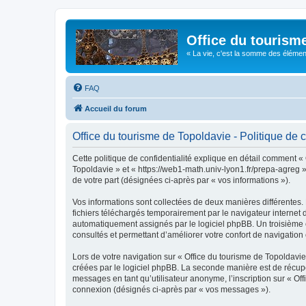
Office du tourism
« La vie, c'est la somme des éléments 
FAQ
Accueil du forum
Office du tourisme de Topoldavie - Politique de c
Cette politique de confidentialité explique en détail comment « 
Topoldavie » et « https://web1-math.univ-lyon1.fr/prepa-agreg »)
de votre part (désignées ci-après par « vos informations »).
Vos informations sont collectées de deux manières différentes.
fichiers téléchargés temporairement par le navigateur internet 
automatiquement assignés par le logiciel phpBB. Un troisième co
consultés et permettant d’améliorer votre confort de navigation e
Lors de votre navigation sur « Office du tourisme de Topoldav
créées par le logiciel phpBB. La seconde manière est de récup
messages en tant qu’utilisateur anonyme, l’inscription sur « Of
connexion (désignés ci-après par « vos messages »).