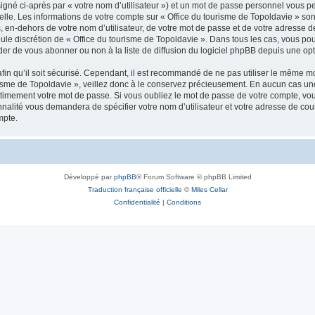
igné ci-après par « votre nom d’utilisateur ») et un mot de passe personnel vous p
elle. Les informations de votre compte sur « Office du tourisme de Topoldavie » so
, en-dehors de votre nom d’utilisateur, de votre mot de passe et de votre adresse d
a seule discrétion de « Office du tourisme de Topoldavie ». Dans tous les cas, vous 
r de vous abonner ou non à la liste de diffusion du logiciel phpBB depuis une opt
afin qu’il soit sécurisé. Cependant, il est recommandé de ne pas utiliser le même mot
isme de Topoldavie », veillez donc à le conservez précieusement. En aucun cas une 
timement votre mot de passe. Si vous oubliez le mot de passe de votre compte, vous
onnalité vous demandera de spécifier votre nom d’utilisateur et votre adresse de co
mpte.
Développé par
phpBB
® Forum Software © phpBB Limited
Traduction française officielle
©
Miles Cellar
Confidentialité
|
Conditions