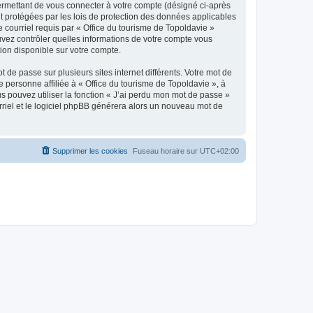
ermettant de vous connecter à votre compte (désigné ci-après
nt protégées par les lois de protection des données applicables
e courriel requis par « Office du tourisme de Topoldavie »
pouvez contrôler quelles informations de votre compte vous
ion disponible sur votre compte.
 de passe sur plusieurs sites internet différents. Votre mot de
personne affiliée à « Office du tourisme de Topoldavie », à
 pouvez utiliser la fonction « J’ai perdu mon mot de passe »
urriel et le logiciel phpBB générera alors un nouveau mot de
Supprimer les cookies
Fuseau horaire sur
UTC+02:00