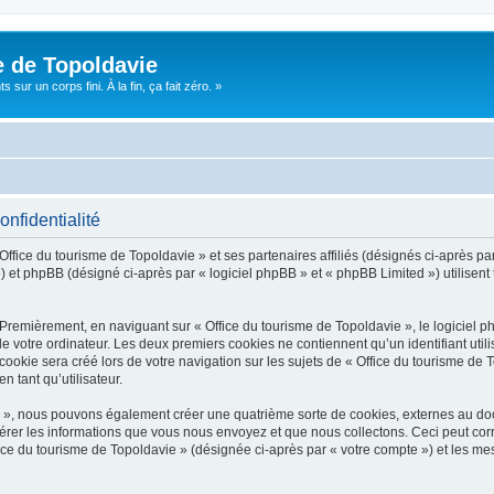
e de Topoldavie
sur un corps fini. À la fin, ça fait zéro. »
onfidentialité
Office du tourisme de Topoldavie » et ses partenaires affiliés (désignés ci-après par
 et phpBB (désigné ci-après par « logiciel phpBB » et « phpBB Limited ») utilisent t
 Premièrement, en naviguant sur « Office du tourisme de Topoldavie », le logiciel 
de votre ordinateur. Les deux premiers cookies ne contiennent qu’un identifiant util
okie sera créé lors de votre navigation sur les sujets de « Office du tourisme de To
n tant qu’utilisateur.
ie », nous pouvons également créer une quatrième sorte de cookies, externes au d
érer les informations que vous nous envoyez et que nous collectons. Ceci peut cor
fice du tourisme de Topoldavie » (désignée ci-après par « votre compte ») et les mes