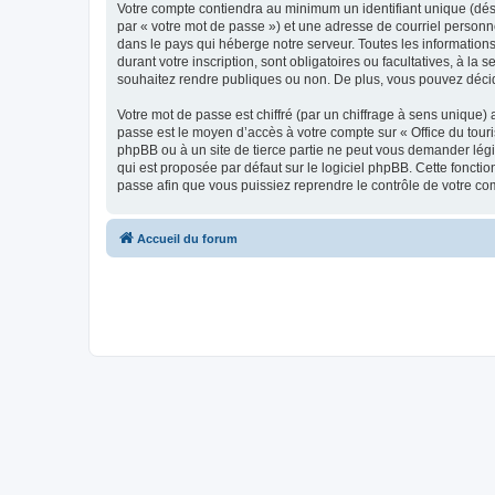
Votre compte contiendra au minimum un identifiant unique (dés
par « votre mot de passe ») et une adresse de courriel personn
dans le pays qui héberge notre serveur. Toutes les informations
durant votre inscription, sont obligatoires ou facultatives, à l
souhaitez rendre publiques ou non. De plus, vous pouvez décide
Votre mot de passe est chiffré (par un chiffrage à sens unique) 
passe est le moyen d’accès à votre compte sur « Office du tour
phpBB ou à un site de tierce partie ne peut vous demander légi
qui est proposée par défaut sur le logiciel phpBB. Cette foncti
passe afin que vous puissiez reprendre le contrôle de votre co
Accueil du forum