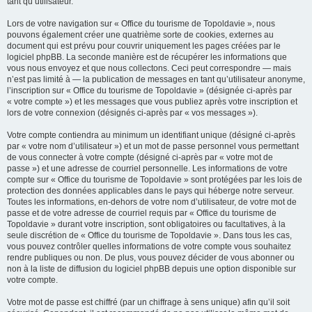
tant qu’utilisateur.
Lors de votre navigation sur « Office du tourisme de Topoldavie », nous
pouvons également créer une quatrième sorte de cookies, externes au
document qui est prévu pour couvrir uniquement les pages créées par le
logiciel phpBB. La seconde manière est de récupérer les informations que
vous nous envoyez et que nous collectons. Ceci peut correspondre — mais
n’est pas limité à — la publication de messages en tant qu’utilisateur anonyme,
l’inscription sur « Office du tourisme de Topoldavie » (désignée ci-après par
« votre compte ») et les messages que vous publiez après votre inscription et
lors de votre connexion (désignés ci-après par « vos messages »).
Votre compte contiendra au minimum un identifiant unique (désigné ci-après
par « votre nom d’utilisateur ») et un mot de passe personnel vous permettant
de vous connecter à votre compte (désigné ci-après par « votre mot de
passe ») et une adresse de courriel personnelle. Les informations de votre
compte sur « Office du tourisme de Topoldavie » sont protégées par les lois de
protection des données applicables dans le pays qui héberge notre serveur.
Toutes les informations, en-dehors de votre nom d’utilisateur, de votre mot de
passe et de votre adresse de courriel requis par « Office du tourisme de
Topoldavie » durant votre inscription, sont obligatoires ou facultatives, à la
seule discrétion de « Office du tourisme de Topoldavie ». Dans tous les cas,
vous pouvez contrôler quelles informations de votre compte vous souhaitez
rendre publiques ou non. De plus, vous pouvez décider de vous abonner ou
non à la liste de diffusion du logiciel phpBB depuis une option disponible sur
votre compte.
Votre mot de passe est chiffré (par un chiffrage à sens unique) afin qu’il soit