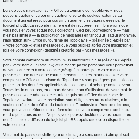
tant qu’utilisateur.
Lors de votre navigation sur « Office du tourisme de Topoldavie », nous
pouvons également créer une quatrième sorte de cookies, externes au
document qui est prévu pour couvrir uniquement les pages créées par le
logiciel phpBB. La seconde manière est de récupérer les informations que
vous nous envoyez et que nous collectons. Ceci peut correspondre — mais
n’est pas limité à — la publication de messages en tant qu’utilisateur anonyme,
l’inscription sur « Office du tourisme de Topoldavie » (désignée ci-après par
« votre compte ») et les messages que vous publiez après votre inscription et
lors de votre connexion (désignés ci-après par « vos messages »).
Votre compte contiendra au minimum un identifiant unique (désigné ci-après
par « votre nom d’utilisateur ») et un mot de passe personnel vous permettant
de vous connecter à votre compte (désigné ci-après par « votre mot de
passe ») et une adresse de courriel personnelle. Les informations de votre
compte sur « Office du tourisme de Topoldavie » sont protégées par les lois de
protection des données applicables dans le pays qui héberge notre serveur.
Toutes les informations, en-dehors de votre nom d’utilisateur, de votre mot de
passe et de votre adresse de courriel requis par « Office du tourisme de
Topoldavie » durant votre inscription, sont obligatoires ou facultatives, à la
seule discrétion de « Office du tourisme de Topoldavie ». Dans tous les cas,
vous pouvez contrôler quelles informations de votre compte vous souhaitez
rendre publiques ou non. De plus, vous pouvez décider de vous abonner ou
non à la liste de diffusion du logiciel phpBB depuis une option disponible sur
votre compte.
Votre mot de passe est chiffré (par un chiffrage à sens unique) afin qu’il soit