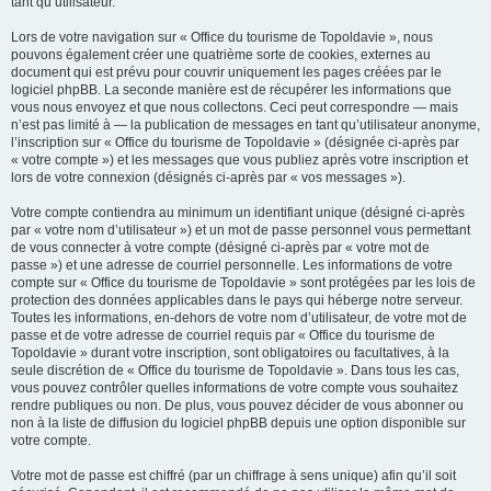
tant qu’utilisateur.
Lors de votre navigation sur « Office du tourisme de Topoldavie », nous
pouvons également créer une quatrième sorte de cookies, externes au
document qui est prévu pour couvrir uniquement les pages créées par le
logiciel phpBB. La seconde manière est de récupérer les informations que
vous nous envoyez et que nous collectons. Ceci peut correspondre — mais
n’est pas limité à — la publication de messages en tant qu’utilisateur anonyme,
l’inscription sur « Office du tourisme de Topoldavie » (désignée ci-après par
« votre compte ») et les messages que vous publiez après votre inscription et
lors de votre connexion (désignés ci-après par « vos messages »).
Votre compte contiendra au minimum un identifiant unique (désigné ci-après
par « votre nom d’utilisateur ») et un mot de passe personnel vous permettant
de vous connecter à votre compte (désigné ci-après par « votre mot de
passe ») et une adresse de courriel personnelle. Les informations de votre
compte sur « Office du tourisme de Topoldavie » sont protégées par les lois de
protection des données applicables dans le pays qui héberge notre serveur.
Toutes les informations, en-dehors de votre nom d’utilisateur, de votre mot de
passe et de votre adresse de courriel requis par « Office du tourisme de
Topoldavie » durant votre inscription, sont obligatoires ou facultatives, à la
seule discrétion de « Office du tourisme de Topoldavie ». Dans tous les cas,
vous pouvez contrôler quelles informations de votre compte vous souhaitez
rendre publiques ou non. De plus, vous pouvez décider de vous abonner ou
non à la liste de diffusion du logiciel phpBB depuis une option disponible sur
votre compte.
Votre mot de passe est chiffré (par un chiffrage à sens unique) afin qu’il soit