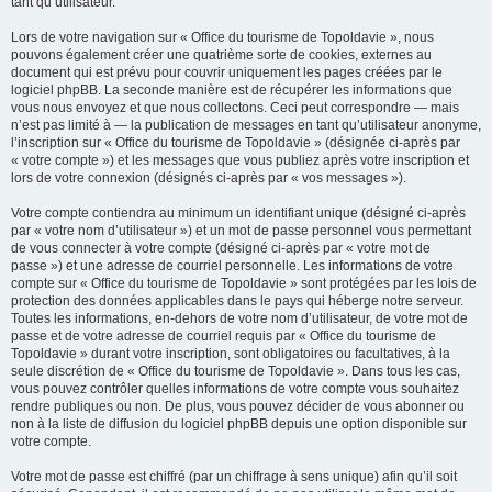
tant qu’utilisateur.
Lors de votre navigation sur « Office du tourisme de Topoldavie », nous
pouvons également créer une quatrième sorte de cookies, externes au
document qui est prévu pour couvrir uniquement les pages créées par le
logiciel phpBB. La seconde manière est de récupérer les informations que
vous nous envoyez et que nous collectons. Ceci peut correspondre — mais
n’est pas limité à — la publication de messages en tant qu’utilisateur anonyme,
l’inscription sur « Office du tourisme de Topoldavie » (désignée ci-après par
« votre compte ») et les messages que vous publiez après votre inscription et
lors de votre connexion (désignés ci-après par « vos messages »).
Votre compte contiendra au minimum un identifiant unique (désigné ci-après
par « votre nom d’utilisateur ») et un mot de passe personnel vous permettant
de vous connecter à votre compte (désigné ci-après par « votre mot de
passe ») et une adresse de courriel personnelle. Les informations de votre
compte sur « Office du tourisme de Topoldavie » sont protégées par les lois de
protection des données applicables dans le pays qui héberge notre serveur.
Toutes les informations, en-dehors de votre nom d’utilisateur, de votre mot de
passe et de votre adresse de courriel requis par « Office du tourisme de
Topoldavie » durant votre inscription, sont obligatoires ou facultatives, à la
seule discrétion de « Office du tourisme de Topoldavie ». Dans tous les cas,
vous pouvez contrôler quelles informations de votre compte vous souhaitez
rendre publiques ou non. De plus, vous pouvez décider de vous abonner ou
non à la liste de diffusion du logiciel phpBB depuis une option disponible sur
votre compte.
Votre mot de passe est chiffré (par un chiffrage à sens unique) afin qu’il soit