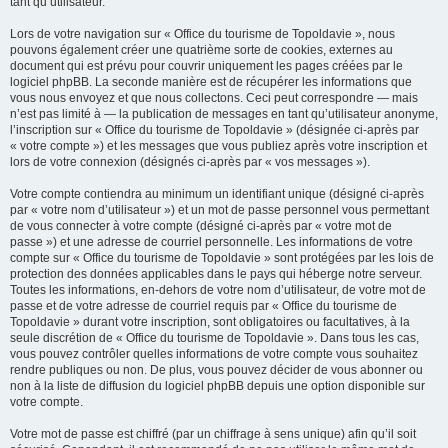
tant qu’utilisateur.
Lors de votre navigation sur « Office du tourisme de Topoldavie », nous
pouvons également créer une quatrième sorte de cookies, externes au
document qui est prévu pour couvrir uniquement les pages créées par le
logiciel phpBB. La seconde manière est de récupérer les informations que
vous nous envoyez et que nous collectons. Ceci peut correspondre — mais
n’est pas limité à — la publication de messages en tant qu’utilisateur anonyme,
l’inscription sur « Office du tourisme de Topoldavie » (désignée ci-après par
« votre compte ») et les messages que vous publiez après votre inscription et
lors de votre connexion (désignés ci-après par « vos messages »).
Votre compte contiendra au minimum un identifiant unique (désigné ci-après
par « votre nom d’utilisateur ») et un mot de passe personnel vous permettant
de vous connecter à votre compte (désigné ci-après par « votre mot de
passe ») et une adresse de courriel personnelle. Les informations de votre
compte sur « Office du tourisme de Topoldavie » sont protégées par les lois de
protection des données applicables dans le pays qui héberge notre serveur.
Toutes les informations, en-dehors de votre nom d’utilisateur, de votre mot de
passe et de votre adresse de courriel requis par « Office du tourisme de
Topoldavie » durant votre inscription, sont obligatoires ou facultatives, à la
seule discrétion de « Office du tourisme de Topoldavie ». Dans tous les cas,
vous pouvez contrôler quelles informations de votre compte vous souhaitez
rendre publiques ou non. De plus, vous pouvez décider de vous abonner ou
non à la liste de diffusion du logiciel phpBB depuis une option disponible sur
votre compte.
Votre mot de passe est chiffré (par un chiffrage à sens unique) afin qu’il soit