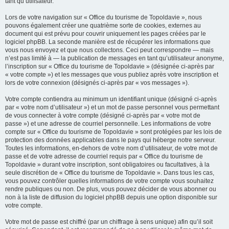
tant qu’utilisateur.
Lors de votre navigation sur « Office du tourisme de Topoldavie », nous
pouvons également créer une quatrième sorte de cookies, externes au
document qui est prévu pour couvrir uniquement les pages créées par le
logiciel phpBB. La seconde manière est de récupérer les informations que
vous nous envoyez et que nous collectons. Ceci peut correspondre — mais
n’est pas limité à — la publication de messages en tant qu’utilisateur anonyme,
l’inscription sur « Office du tourisme de Topoldavie » (désignée ci-après par
« votre compte ») et les messages que vous publiez après votre inscription et
lors de votre connexion (désignés ci-après par « vos messages »).
Votre compte contiendra au minimum un identifiant unique (désigné ci-après
par « votre nom d’utilisateur ») et un mot de passe personnel vous permettant
de vous connecter à votre compte (désigné ci-après par « votre mot de
passe ») et une adresse de courriel personnelle. Les informations de votre
compte sur « Office du tourisme de Topoldavie » sont protégées par les lois de
protection des données applicables dans le pays qui héberge notre serveur.
Toutes les informations, en-dehors de votre nom d’utilisateur, de votre mot de
passe et de votre adresse de courriel requis par « Office du tourisme de
Topoldavie » durant votre inscription, sont obligatoires ou facultatives, à la
seule discrétion de « Office du tourisme de Topoldavie ». Dans tous les cas,
vous pouvez contrôler quelles informations de votre compte vous souhaitez
rendre publiques ou non. De plus, vous pouvez décider de vous abonner ou
non à la liste de diffusion du logiciel phpBB depuis une option disponible sur
votre compte.
Votre mot de passe est chiffré (par un chiffrage à sens unique) afin qu’il soit