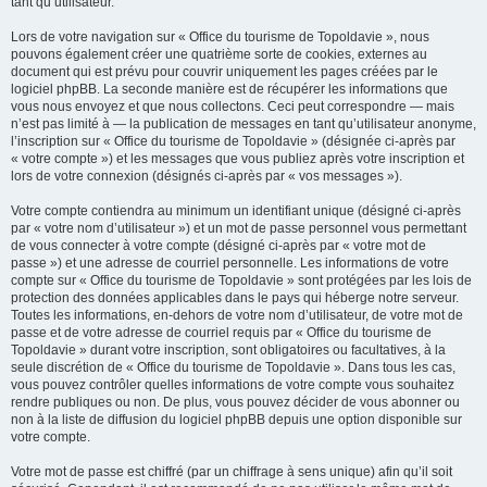
tant qu’utilisateur.
Lors de votre navigation sur « Office du tourisme de Topoldavie », nous
pouvons également créer une quatrième sorte de cookies, externes au
document qui est prévu pour couvrir uniquement les pages créées par le
logiciel phpBB. La seconde manière est de récupérer les informations que
vous nous envoyez et que nous collectons. Ceci peut correspondre — mais
n’est pas limité à — la publication de messages en tant qu’utilisateur anonyme,
l’inscription sur « Office du tourisme de Topoldavie » (désignée ci-après par
« votre compte ») et les messages que vous publiez après votre inscription et
lors de votre connexion (désignés ci-après par « vos messages »).
Votre compte contiendra au minimum un identifiant unique (désigné ci-après
par « votre nom d’utilisateur ») et un mot de passe personnel vous permettant
de vous connecter à votre compte (désigné ci-après par « votre mot de
passe ») et une adresse de courriel personnelle. Les informations de votre
compte sur « Office du tourisme de Topoldavie » sont protégées par les lois de
protection des données applicables dans le pays qui héberge notre serveur.
Toutes les informations, en-dehors de votre nom d’utilisateur, de votre mot de
passe et de votre adresse de courriel requis par « Office du tourisme de
Topoldavie » durant votre inscription, sont obligatoires ou facultatives, à la
seule discrétion de « Office du tourisme de Topoldavie ». Dans tous les cas,
vous pouvez contrôler quelles informations de votre compte vous souhaitez
rendre publiques ou non. De plus, vous pouvez décider de vous abonner ou
non à la liste de diffusion du logiciel phpBB depuis une option disponible sur
votre compte.
Votre mot de passe est chiffré (par un chiffrage à sens unique) afin qu’il soit