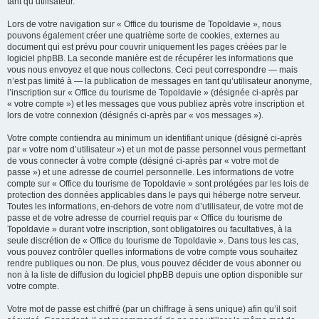
tant qu’utilisateur.
Lors de votre navigation sur « Office du tourisme de Topoldavie », nous
pouvons également créer une quatrième sorte de cookies, externes au
document qui est prévu pour couvrir uniquement les pages créées par le
logiciel phpBB. La seconde manière est de récupérer les informations que
vous nous envoyez et que nous collectons. Ceci peut correspondre — mais
n’est pas limité à — la publication de messages en tant qu’utilisateur anonyme,
l’inscription sur « Office du tourisme de Topoldavie » (désignée ci-après par
« votre compte ») et les messages que vous publiez après votre inscription et
lors de votre connexion (désignés ci-après par « vos messages »).
Votre compte contiendra au minimum un identifiant unique (désigné ci-après
par « votre nom d’utilisateur ») et un mot de passe personnel vous permettant
de vous connecter à votre compte (désigné ci-après par « votre mot de
passe ») et une adresse de courriel personnelle. Les informations de votre
compte sur « Office du tourisme de Topoldavie » sont protégées par les lois de
protection des données applicables dans le pays qui héberge notre serveur.
Toutes les informations, en-dehors de votre nom d’utilisateur, de votre mot de
passe et de votre adresse de courriel requis par « Office du tourisme de
Topoldavie » durant votre inscription, sont obligatoires ou facultatives, à la
seule discrétion de « Office du tourisme de Topoldavie ». Dans tous les cas,
vous pouvez contrôler quelles informations de votre compte vous souhaitez
rendre publiques ou non. De plus, vous pouvez décider de vous abonner ou
non à la liste de diffusion du logiciel phpBB depuis une option disponible sur
votre compte.
Votre mot de passe est chiffré (par un chiffrage à sens unique) afin qu’il soit