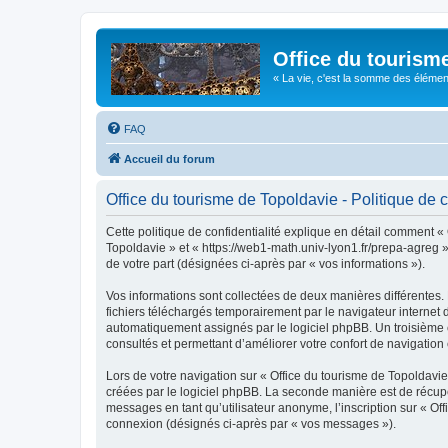
Office du tourism
« La vie, c'est la somme des éléments 
FAQ
Accueil du forum
Office du tourisme de Topoldavie - Politique de c
Cette politique de confidentialité explique en détail comment « 
Topoldavie » et « https://web1-math.univ-lyon1.fr/prepa-agreg »)
de votre part (désignées ci-après par « vos informations »).
Vos informations sont collectées de deux manières différentes.
fichiers téléchargés temporairement par le navigateur internet 
automatiquement assignés par le logiciel phpBB. Un troisième co
consultés et permettant d’améliorer votre confort de navigation e
Lors de votre navigation sur « Office du tourisme de Topoldav
créées par le logiciel phpBB. La seconde manière est de récup
messages en tant qu’utilisateur anonyme, l’inscription sur « Of
connexion (désignés ci-après par « vos messages »).