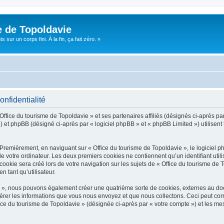
e de Topoldavie
sur un corps fini. À la fin, ça fait zéro. »
onfidentialité
Office du tourisme de Topoldavie » et ses partenaires affiliés (désignés ci-après par
 et phpBB (désigné ci-après par « logiciel phpBB » et « phpBB Limited ») utilisent t
 Premièrement, en naviguant sur « Office du tourisme de Topoldavie », le logiciel 
de votre ordinateur. Les deux premiers cookies ne contiennent qu’un identifiant util
okie sera créé lors de votre navigation sur les sujets de « Office du tourisme de To
n tant qu’utilisateur.
ie », nous pouvons également créer une quatrième sorte de cookies, externes au d
érer les informations que vous nous envoyez et que nous collectons. Ceci peut cor
fice du tourisme de Topoldavie » (désignée ci-après par « votre compte ») et les mes