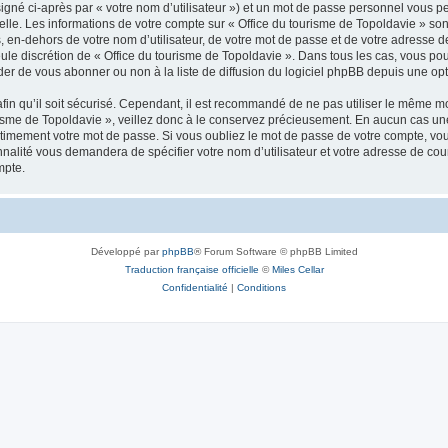
igné ci-après par « votre nom d’utilisateur ») et un mot de passe personnel vous p
elle. Les informations de votre compte sur « Office du tourisme de Topoldavie » so
, en-dehors de votre nom d’utilisateur, de votre mot de passe et de votre adresse d
a seule discrétion de « Office du tourisme de Topoldavie ». Dans tous les cas, vous 
r de vous abonner ou non à la liste de diffusion du logiciel phpBB depuis une opt
afin qu’il soit sécurisé. Cependant, il est recommandé de ne pas utiliser le même mot
isme de Topoldavie », veillez donc à le conservez précieusement. En aucun cas une 
timement votre mot de passe. Si vous oubliez le mot de passe de votre compte, vous
onnalité vous demandera de spécifier votre nom d’utilisateur et votre adresse de co
mpte.
Développé par
phpBB
® Forum Software © phpBB Limited
Traduction française officielle
©
Miles Cellar
Confidentialité
|
Conditions