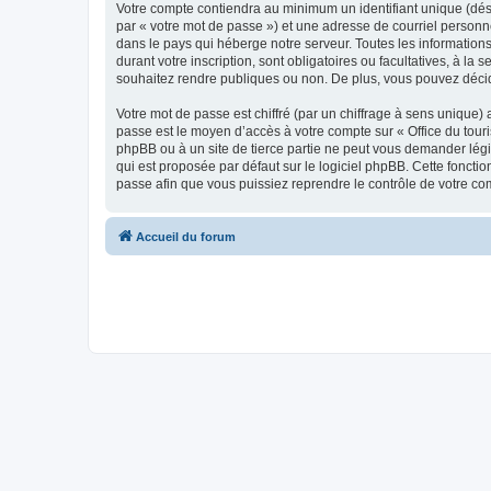
Votre compte contiendra au minimum un identifiant unique (dés
par « votre mot de passe ») et une adresse de courriel personn
dans le pays qui héberge notre serveur. Toutes les informations
durant votre inscription, sont obligatoires ou facultatives, à l
souhaitez rendre publiques ou non. De plus, vous pouvez décide
Votre mot de passe est chiffré (par un chiffrage à sens unique) 
passe est le moyen d’accès à votre compte sur « Office du tour
phpBB ou à un site de tierce partie ne peut vous demander légi
qui est proposée par défaut sur le logiciel phpBB. Cette foncti
passe afin que vous puissiez reprendre le contrôle de votre co
Accueil du forum