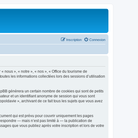
Inscription
Connexion
 « nous », « notre », « nos », « Office du tourisme de
outes les informations collectées lors des sessions d’utilisation
phpBB génèrera un certain nombre de cookies qui sont de petits
isateur et un identifiant anonyme de session qui vous sont
poldavie », archivant de ce fait tous les sujets que vous avez
ocument qui est prévu pour couvrir uniquement les pages
respondre — mais n’est pas limité à — la publication de
sages que vous publiez après votre inscription et lors de votre