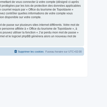
ermettant de vous connecter à votre compte (désigné ci-après
nt protégées par les lois de protection des données applicables
e courriel requis par « Office du tourisme de Topoldavie »
pouvez contrôler quelles informations de votre compte vous
ion disponible sur votre compte.
 de passe sur plusieurs sites internet différents. Votre mot de
personne affiliée à « Office du tourisme de Topoldavie », à
 pouvez utiliser la fonction « J’ai perdu mon mot de passe »
urriel et le logiciel phpBB générera alors un nouveau mot de
Supprimer les cookies
Fuseau horaire sur
UTC+02:00