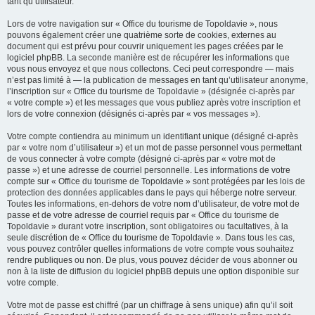
tant qu’utilisateur.
Lors de votre navigation sur « Office du tourisme de Topoldavie », nous
pouvons également créer une quatrième sorte de cookies, externes au
document qui est prévu pour couvrir uniquement les pages créées par le
logiciel phpBB. La seconde manière est de récupérer les informations que
vous nous envoyez et que nous collectons. Ceci peut correspondre — mais
n’est pas limité à — la publication de messages en tant qu’utilisateur anonyme,
l’inscription sur « Office du tourisme de Topoldavie » (désignée ci-après par
« votre compte ») et les messages que vous publiez après votre inscription et
lors de votre connexion (désignés ci-après par « vos messages »).
Votre compte contiendra au minimum un identifiant unique (désigné ci-après
par « votre nom d’utilisateur ») et un mot de passe personnel vous permettant
de vous connecter à votre compte (désigné ci-après par « votre mot de
passe ») et une adresse de courriel personnelle. Les informations de votre
compte sur « Office du tourisme de Topoldavie » sont protégées par les lois de
protection des données applicables dans le pays qui héberge notre serveur.
Toutes les informations, en-dehors de votre nom d’utilisateur, de votre mot de
passe et de votre adresse de courriel requis par « Office du tourisme de
Topoldavie » durant votre inscription, sont obligatoires ou facultatives, à la
seule discrétion de « Office du tourisme de Topoldavie ». Dans tous les cas,
vous pouvez contrôler quelles informations de votre compte vous souhaitez
rendre publiques ou non. De plus, vous pouvez décider de vous abonner ou
non à la liste de diffusion du logiciel phpBB depuis une option disponible sur
votre compte.
Votre mot de passe est chiffré (par un chiffrage à sens unique) afin qu’il soit