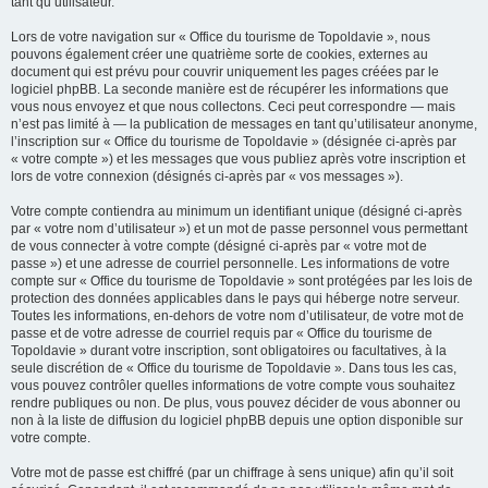
tant qu’utilisateur.
Lors de votre navigation sur « Office du tourisme de Topoldavie », nous
pouvons également créer une quatrième sorte de cookies, externes au
document qui est prévu pour couvrir uniquement les pages créées par le
logiciel phpBB. La seconde manière est de récupérer les informations que
vous nous envoyez et que nous collectons. Ceci peut correspondre — mais
n’est pas limité à — la publication de messages en tant qu’utilisateur anonyme,
l’inscription sur « Office du tourisme de Topoldavie » (désignée ci-après par
« votre compte ») et les messages que vous publiez après votre inscription et
lors de votre connexion (désignés ci-après par « vos messages »).
Votre compte contiendra au minimum un identifiant unique (désigné ci-après
par « votre nom d’utilisateur ») et un mot de passe personnel vous permettant
de vous connecter à votre compte (désigné ci-après par « votre mot de
passe ») et une adresse de courriel personnelle. Les informations de votre
compte sur « Office du tourisme de Topoldavie » sont protégées par les lois de
protection des données applicables dans le pays qui héberge notre serveur.
Toutes les informations, en-dehors de votre nom d’utilisateur, de votre mot de
passe et de votre adresse de courriel requis par « Office du tourisme de
Topoldavie » durant votre inscription, sont obligatoires ou facultatives, à la
seule discrétion de « Office du tourisme de Topoldavie ». Dans tous les cas,
vous pouvez contrôler quelles informations de votre compte vous souhaitez
rendre publiques ou non. De plus, vous pouvez décider de vous abonner ou
non à la liste de diffusion du logiciel phpBB depuis une option disponible sur
votre compte.
Votre mot de passe est chiffré (par un chiffrage à sens unique) afin qu’il soit