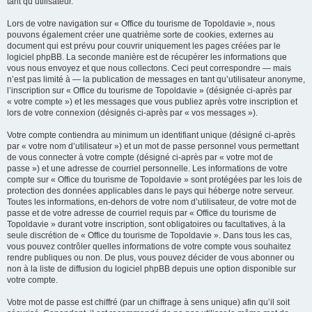
tant qu’utilisateur.
Lors de votre navigation sur « Office du tourisme de Topoldavie », nous
pouvons également créer une quatrième sorte de cookies, externes au
document qui est prévu pour couvrir uniquement les pages créées par le
logiciel phpBB. La seconde manière est de récupérer les informations que
vous nous envoyez et que nous collectons. Ceci peut correspondre — mais
n’est pas limité à — la publication de messages en tant qu’utilisateur anonyme,
l’inscription sur « Office du tourisme de Topoldavie » (désignée ci-après par
« votre compte ») et les messages que vous publiez après votre inscription et
lors de votre connexion (désignés ci-après par « vos messages »).
Votre compte contiendra au minimum un identifiant unique (désigné ci-après
par « votre nom d’utilisateur ») et un mot de passe personnel vous permettant
de vous connecter à votre compte (désigné ci-après par « votre mot de
passe ») et une adresse de courriel personnelle. Les informations de votre
compte sur « Office du tourisme de Topoldavie » sont protégées par les lois de
protection des données applicables dans le pays qui héberge notre serveur.
Toutes les informations, en-dehors de votre nom d’utilisateur, de votre mot de
passe et de votre adresse de courriel requis par « Office du tourisme de
Topoldavie » durant votre inscription, sont obligatoires ou facultatives, à la
seule discrétion de « Office du tourisme de Topoldavie ». Dans tous les cas,
vous pouvez contrôler quelles informations de votre compte vous souhaitez
rendre publiques ou non. De plus, vous pouvez décider de vous abonner ou
non à la liste de diffusion du logiciel phpBB depuis une option disponible sur
votre compte.
Votre mot de passe est chiffré (par un chiffrage à sens unique) afin qu’il soit