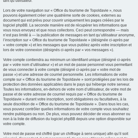
tant qu’utilisateur.
Lors de votre navigation sur « Office du tourisme de Topoldavie », nous
pouvons également créer une quatrième sorte de cookies, externes au
document qui est prévu pour couvrir uniquement les pages créées par le
logiciel phpBB. La seconde manière est de récupérer les informations que
vous nous envoyez et que nous collectons. Ceci peut correspondre — mais
n’est pas limité à — la publication de messages en tant qu’utilisateur anonyme,
l’inscription sur « Office du tourisme de Topoldavie » (désignée ci-après par
« votre compte ») et les messages que vous publiez après votre inscription et
lors de votre connexion (désignés ci-après par « vos messages »).
Votre compte contiendra au minimum un identifiant unique (désigné ci-après
par « votre nom d’utilisateur ») et un mot de passe personnel vous permettant
de vous connecter à votre compte (désigné ci-après par « votre mot de
passe ») et une adresse de courriel personnelle. Les informations de votre
compte sur « Office du tourisme de Topoldavie » sont protégées par les lois de
protection des données applicables dans le pays qui héberge notre serveur.
Toutes les informations, en-dehors de votre nom d’utilisateur, de votre mot de
passe et de votre adresse de courriel requis par « Office du tourisme de
Topoldavie » durant votre inscription, sont obligatoires ou facultatives, à la
seule discrétion de « Office du tourisme de Topoldavie ». Dans tous les cas,
vous pouvez contrôler quelles informations de votre compte vous souhaitez
rendre publiques ou non. De plus, vous pouvez décider de vous abonner ou
non à la liste de diffusion du logiciel phpBB depuis une option disponible sur
votre compte.
Votre mot de passe est chiffré (par un chiffrage à sens unique) afin qu’il soit