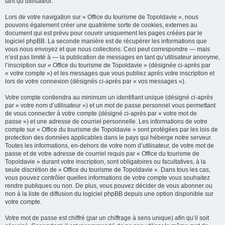
tant qu’utilisateur.
Lors de votre navigation sur « Office du tourisme de Topoldavie », nous
pouvons également créer une quatrième sorte de cookies, externes au
document qui est prévu pour couvrir uniquement les pages créées par le
logiciel phpBB. La seconde manière est de récupérer les informations que
vous nous envoyez et que nous collectons. Ceci peut correspondre — mais
n’est pas limité à — la publication de messages en tant qu’utilisateur anonyme,
l’inscription sur « Office du tourisme de Topoldavie » (désignée ci-après par
« votre compte ») et les messages que vous publiez après votre inscription et
lors de votre connexion (désignés ci-après par « vos messages »).
Votre compte contiendra au minimum un identifiant unique (désigné ci-après
par « votre nom d’utilisateur ») et un mot de passe personnel vous permettant
de vous connecter à votre compte (désigné ci-après par « votre mot de
passe ») et une adresse de courriel personnelle. Les informations de votre
compte sur « Office du tourisme de Topoldavie » sont protégées par les lois de
protection des données applicables dans le pays qui héberge notre serveur.
Toutes les informations, en-dehors de votre nom d’utilisateur, de votre mot de
passe et de votre adresse de courriel requis par « Office du tourisme de
Topoldavie » durant votre inscription, sont obligatoires ou facultatives, à la
seule discrétion de « Office du tourisme de Topoldavie ». Dans tous les cas,
vous pouvez contrôler quelles informations de votre compte vous souhaitez
rendre publiques ou non. De plus, vous pouvez décider de vous abonner ou
non à la liste de diffusion du logiciel phpBB depuis une option disponible sur
votre compte.
Votre mot de passe est chiffré (par un chiffrage à sens unique) afin qu’il soit