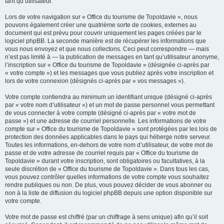
tant qu’utilisateur.
Lors de votre navigation sur « Office du tourisme de Topoldavie », nous
pouvons également créer une quatrième sorte de cookies, externes au
document qui est prévu pour couvrir uniquement les pages créées par le
logiciel phpBB. La seconde manière est de récupérer les informations que
vous nous envoyez et que nous collectons. Ceci peut correspondre — mais
n’est pas limité à — la publication de messages en tant qu’utilisateur anonyme,
l’inscription sur « Office du tourisme de Topoldavie » (désignée ci-après par
« votre compte ») et les messages que vous publiez après votre inscription et
lors de votre connexion (désignés ci-après par « vos messages »).
Votre compte contiendra au minimum un identifiant unique (désigné ci-après
par « votre nom d’utilisateur ») et un mot de passe personnel vous permettant
de vous connecter à votre compte (désigné ci-après par « votre mot de
passe ») et une adresse de courriel personnelle. Les informations de votre
compte sur « Office du tourisme de Topoldavie » sont protégées par les lois de
protection des données applicables dans le pays qui héberge notre serveur.
Toutes les informations, en-dehors de votre nom d’utilisateur, de votre mot de
passe et de votre adresse de courriel requis par « Office du tourisme de
Topoldavie » durant votre inscription, sont obligatoires ou facultatives, à la
seule discrétion de « Office du tourisme de Topoldavie ». Dans tous les cas,
vous pouvez contrôler quelles informations de votre compte vous souhaitez
rendre publiques ou non. De plus, vous pouvez décider de vous abonner ou
non à la liste de diffusion du logiciel phpBB depuis une option disponible sur
votre compte.
Votre mot de passe est chiffré (par un chiffrage à sens unique) afin qu’il soit