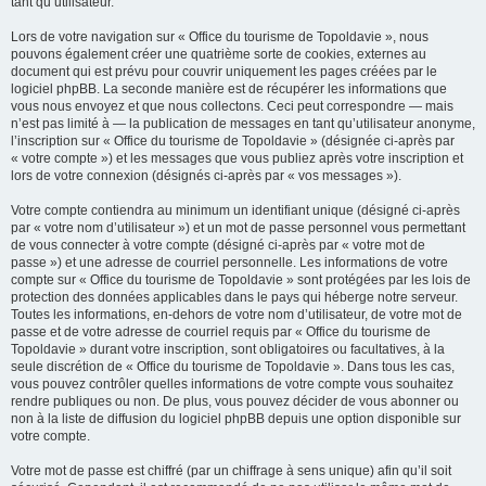
tant qu’utilisateur.
Lors de votre navigation sur « Office du tourisme de Topoldavie », nous
pouvons également créer une quatrième sorte de cookies, externes au
document qui est prévu pour couvrir uniquement les pages créées par le
logiciel phpBB. La seconde manière est de récupérer les informations que
vous nous envoyez et que nous collectons. Ceci peut correspondre — mais
n’est pas limité à — la publication de messages en tant qu’utilisateur anonyme,
l’inscription sur « Office du tourisme de Topoldavie » (désignée ci-après par
« votre compte ») et les messages que vous publiez après votre inscription et
lors de votre connexion (désignés ci-après par « vos messages »).
Votre compte contiendra au minimum un identifiant unique (désigné ci-après
par « votre nom d’utilisateur ») et un mot de passe personnel vous permettant
de vous connecter à votre compte (désigné ci-après par « votre mot de
passe ») et une adresse de courriel personnelle. Les informations de votre
compte sur « Office du tourisme de Topoldavie » sont protégées par les lois de
protection des données applicables dans le pays qui héberge notre serveur.
Toutes les informations, en-dehors de votre nom d’utilisateur, de votre mot de
passe et de votre adresse de courriel requis par « Office du tourisme de
Topoldavie » durant votre inscription, sont obligatoires ou facultatives, à la
seule discrétion de « Office du tourisme de Topoldavie ». Dans tous les cas,
vous pouvez contrôler quelles informations de votre compte vous souhaitez
rendre publiques ou non. De plus, vous pouvez décider de vous abonner ou
non à la liste de diffusion du logiciel phpBB depuis une option disponible sur
votre compte.
Votre mot de passe est chiffré (par un chiffrage à sens unique) afin qu’il soit