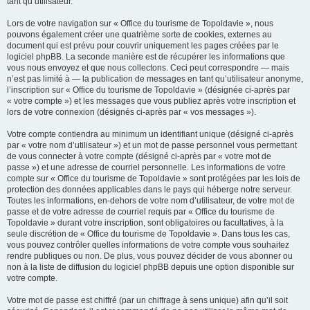
tant qu’utilisateur.
Lors de votre navigation sur « Office du tourisme de Topoldavie », nous
pouvons également créer une quatrième sorte de cookies, externes au
document qui est prévu pour couvrir uniquement les pages créées par le
logiciel phpBB. La seconde manière est de récupérer les informations que
vous nous envoyez et que nous collectons. Ceci peut correspondre — mais
n’est pas limité à — la publication de messages en tant qu’utilisateur anonyme,
l’inscription sur « Office du tourisme de Topoldavie » (désignée ci-après par
« votre compte ») et les messages que vous publiez après votre inscription et
lors de votre connexion (désignés ci-après par « vos messages »).
Votre compte contiendra au minimum un identifiant unique (désigné ci-après
par « votre nom d’utilisateur ») et un mot de passe personnel vous permettant
de vous connecter à votre compte (désigné ci-après par « votre mot de
passe ») et une adresse de courriel personnelle. Les informations de votre
compte sur « Office du tourisme de Topoldavie » sont protégées par les lois de
protection des données applicables dans le pays qui héberge notre serveur.
Toutes les informations, en-dehors de votre nom d’utilisateur, de votre mot de
passe et de votre adresse de courriel requis par « Office du tourisme de
Topoldavie » durant votre inscription, sont obligatoires ou facultatives, à la
seule discrétion de « Office du tourisme de Topoldavie ». Dans tous les cas,
vous pouvez contrôler quelles informations de votre compte vous souhaitez
rendre publiques ou non. De plus, vous pouvez décider de vous abonner ou
non à la liste de diffusion du logiciel phpBB depuis une option disponible sur
votre compte.
Votre mot de passe est chiffré (par un chiffrage à sens unique) afin qu’il soit