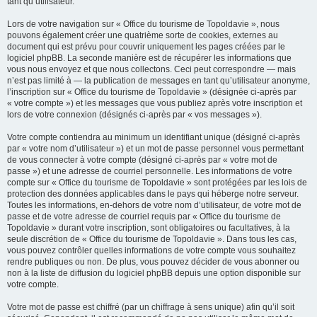
tant qu’utilisateur.
Lors de votre navigation sur « Office du tourisme de Topoldavie », nous
pouvons également créer une quatrième sorte de cookies, externes au
document qui est prévu pour couvrir uniquement les pages créées par le
logiciel phpBB. La seconde manière est de récupérer les informations que
vous nous envoyez et que nous collectons. Ceci peut correspondre — mais
n’est pas limité à — la publication de messages en tant qu’utilisateur anonyme,
l’inscription sur « Office du tourisme de Topoldavie » (désignée ci-après par
« votre compte ») et les messages que vous publiez après votre inscription et
lors de votre connexion (désignés ci-après par « vos messages »).
Votre compte contiendra au minimum un identifiant unique (désigné ci-après
par « votre nom d’utilisateur ») et un mot de passe personnel vous permettant
de vous connecter à votre compte (désigné ci-après par « votre mot de
passe ») et une adresse de courriel personnelle. Les informations de votre
compte sur « Office du tourisme de Topoldavie » sont protégées par les lois de
protection des données applicables dans le pays qui héberge notre serveur.
Toutes les informations, en-dehors de votre nom d’utilisateur, de votre mot de
passe et de votre adresse de courriel requis par « Office du tourisme de
Topoldavie » durant votre inscription, sont obligatoires ou facultatives, à la
seule discrétion de « Office du tourisme de Topoldavie ». Dans tous les cas,
vous pouvez contrôler quelles informations de votre compte vous souhaitez
rendre publiques ou non. De plus, vous pouvez décider de vous abonner ou
non à la liste de diffusion du logiciel phpBB depuis une option disponible sur
votre compte.
Votre mot de passe est chiffré (par un chiffrage à sens unique) afin qu’il soit