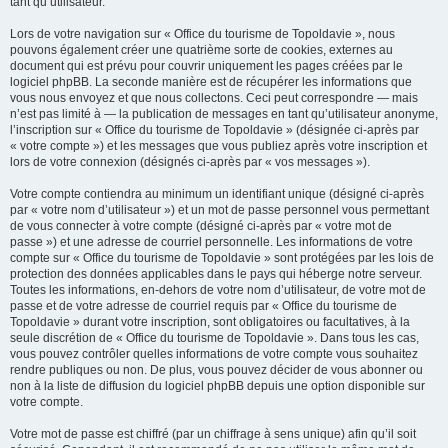
tant qu’utilisateur.
Lors de votre navigation sur « Office du tourisme de Topoldavie », nous
pouvons également créer une quatrième sorte de cookies, externes au
document qui est prévu pour couvrir uniquement les pages créées par le
logiciel phpBB. La seconde manière est de récupérer les informations que
vous nous envoyez et que nous collectons. Ceci peut correspondre — mais
n’est pas limité à — la publication de messages en tant qu’utilisateur anonyme,
l’inscription sur « Office du tourisme de Topoldavie » (désignée ci-après par
« votre compte ») et les messages que vous publiez après votre inscription et
lors de votre connexion (désignés ci-après par « vos messages »).
Votre compte contiendra au minimum un identifiant unique (désigné ci-après
par « votre nom d’utilisateur ») et un mot de passe personnel vous permettant
de vous connecter à votre compte (désigné ci-après par « votre mot de
passe ») et une adresse de courriel personnelle. Les informations de votre
compte sur « Office du tourisme de Topoldavie » sont protégées par les lois de
protection des données applicables dans le pays qui héberge notre serveur.
Toutes les informations, en-dehors de votre nom d’utilisateur, de votre mot de
passe et de votre adresse de courriel requis par « Office du tourisme de
Topoldavie » durant votre inscription, sont obligatoires ou facultatives, à la
seule discrétion de « Office du tourisme de Topoldavie ». Dans tous les cas,
vous pouvez contrôler quelles informations de votre compte vous souhaitez
rendre publiques ou non. De plus, vous pouvez décider de vous abonner ou
non à la liste de diffusion du logiciel phpBB depuis une option disponible sur
votre compte.
Votre mot de passe est chiffré (par un chiffrage à sens unique) afin qu’il soit