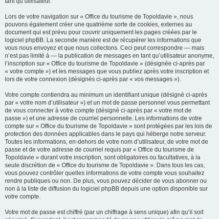
tant qu’utilisateur.
Lors de votre navigation sur « Office du tourisme de Topoldavie », nous
pouvons également créer une quatrième sorte de cookies, externes au
document qui est prévu pour couvrir uniquement les pages créées par le
logiciel phpBB. La seconde manière est de récupérer les informations que
vous nous envoyez et que nous collectons. Ceci peut correspondre — mais
n’est pas limité à — la publication de messages en tant qu’utilisateur anonyme,
l’inscription sur « Office du tourisme de Topoldavie » (désignée ci-après par
« votre compte ») et les messages que vous publiez après votre inscription et
lors de votre connexion (désignés ci-après par « vos messages »).
Votre compte contiendra au minimum un identifiant unique (désigné ci-après
par « votre nom d’utilisateur ») et un mot de passe personnel vous permettant
de vous connecter à votre compte (désigné ci-après par « votre mot de
passe ») et une adresse de courriel personnelle. Les informations de votre
compte sur « Office du tourisme de Topoldavie » sont protégées par les lois de
protection des données applicables dans le pays qui héberge notre serveur.
Toutes les informations, en-dehors de votre nom d’utilisateur, de votre mot de
passe et de votre adresse de courriel requis par « Office du tourisme de
Topoldavie » durant votre inscription, sont obligatoires ou facultatives, à la
seule discrétion de « Office du tourisme de Topoldavie ». Dans tous les cas,
vous pouvez contrôler quelles informations de votre compte vous souhaitez
rendre publiques ou non. De plus, vous pouvez décider de vous abonner ou
non à la liste de diffusion du logiciel phpBB depuis une option disponible sur
votre compte.
Votre mot de passe est chiffré (par un chiffrage à sens unique) afin qu’il soit