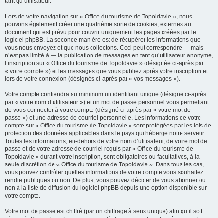
tant qu’utilisateur.
Lors de votre navigation sur « Office du tourisme de Topoldavie », nous
pouvons également créer une quatrième sorte de cookies, externes au
document qui est prévu pour couvrir uniquement les pages créées par le
logiciel phpBB. La seconde manière est de récupérer les informations que
vous nous envoyez et que nous collectons. Ceci peut correspondre — mais
n’est pas limité à — la publication de messages en tant qu’utilisateur anonyme,
l’inscription sur « Office du tourisme de Topoldavie » (désignée ci-après par
« votre compte ») et les messages que vous publiez après votre inscription et
lors de votre connexion (désignés ci-après par « vos messages »).
Votre compte contiendra au minimum un identifiant unique (désigné ci-après
par « votre nom d’utilisateur ») et un mot de passe personnel vous permettant
de vous connecter à votre compte (désigné ci-après par « votre mot de
passe ») et une adresse de courriel personnelle. Les informations de votre
compte sur « Office du tourisme de Topoldavie » sont protégées par les lois de
protection des données applicables dans le pays qui héberge notre serveur.
Toutes les informations, en-dehors de votre nom d’utilisateur, de votre mot de
passe et de votre adresse de courriel requis par « Office du tourisme de
Topoldavie » durant votre inscription, sont obligatoires ou facultatives, à la
seule discrétion de « Office du tourisme de Topoldavie ». Dans tous les cas,
vous pouvez contrôler quelles informations de votre compte vous souhaitez
rendre publiques ou non. De plus, vous pouvez décider de vous abonner ou
non à la liste de diffusion du logiciel phpBB depuis une option disponible sur
votre compte.
Votre mot de passe est chiffré (par un chiffrage à sens unique) afin qu’il soit