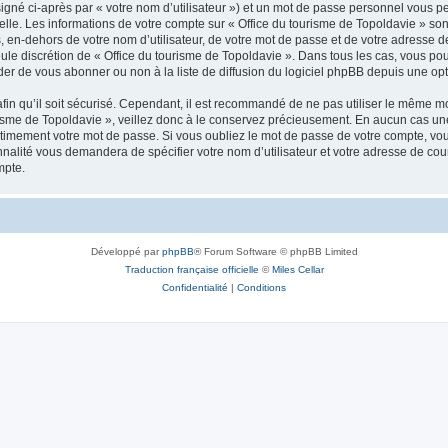
igné ci-après par « votre nom d’utilisateur ») et un mot de passe personnel vous p
elle. Les informations de votre compte sur « Office du tourisme de Topoldavie » so
, en-dehors de votre nom d’utilisateur, de votre mot de passe et de votre adresse d
a seule discrétion de « Office du tourisme de Topoldavie ». Dans tous les cas, vous 
r de vous abonner ou non à la liste de diffusion du logiciel phpBB depuis une opt
afin qu’il soit sécurisé. Cependant, il est recommandé de ne pas utiliser le même mot
isme de Topoldavie », veillez donc à le conservez précieusement. En aucun cas une 
timement votre mot de passe. Si vous oubliez le mot de passe de votre compte, vous
onnalité vous demandera de spécifier votre nom d’utilisateur et votre adresse de co
mpte.
Développé par
phpBB
® Forum Software © phpBB Limited
Traduction française officielle
©
Miles Cellar
Confidentialité
|
Conditions