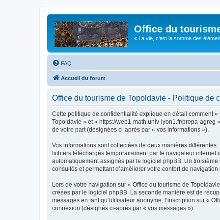
Office du tourism
« La vie, c'est la somme des éléments 
FAQ
Accueil du forum
Office du tourisme de Topoldavie - Politique de c
Cette politique de confidentialité explique en détail comment « 
Topoldavie » et « https://web1-math.univ-lyon1.fr/prepa-agreg »)
de votre part (désignées ci-après par « vos informations »).
Vos informations sont collectées de deux manières différentes.
fichiers téléchargés temporairement par le navigateur internet 
automatiquement assignés par le logiciel phpBB. Un troisième co
consultés et permettant d’améliorer votre confort de navigation e
Lors de votre navigation sur « Office du tourisme de Topoldav
créées par le logiciel phpBB. La seconde manière est de récup
messages en tant qu’utilisateur anonyme, l’inscription sur « Of
connexion (désignés ci-après par « vos messages »).