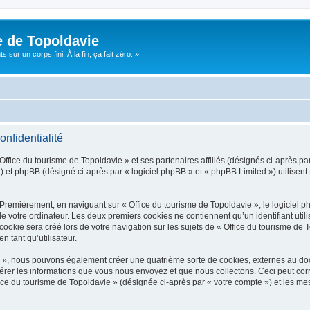
e de Topoldavie
sur un corps fini. À la fin, ça fait zéro. »
onfidentialité
Office du tourisme de Topoldavie » et ses partenaires affiliés (désignés ci-après par
 et phpBB (désigné ci-après par « logiciel phpBB » et « phpBB Limited ») utilisent t
 Premièrement, en naviguant sur « Office du tourisme de Topoldavie », le logiciel 
de votre ordinateur. Les deux premiers cookies ne contiennent qu’un identifiant util
okie sera créé lors de votre navigation sur les sujets de « Office du tourisme de To
n tant qu’utilisateur.
ie », nous pouvons également créer une quatrième sorte de cookies, externes au d
érer les informations que vous nous envoyez et que nous collectons. Ceci peut cor
fice du tourisme de Topoldavie » (désignée ci-après par « votre compte ») et les mes