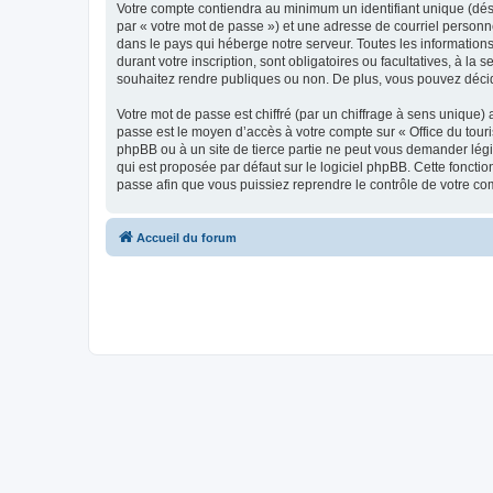
Votre compte contiendra au minimum un identifiant unique (dés
par « votre mot de passe ») et une adresse de courriel personn
dans le pays qui héberge notre serveur. Toutes les informations
durant votre inscription, sont obligatoires ou facultatives, à l
souhaitez rendre publiques ou non. De plus, vous pouvez décide
Votre mot de passe est chiffré (par un chiffrage à sens unique) 
passe est le moyen d’accès à votre compte sur « Office du tour
phpBB ou à un site de tierce partie ne peut vous demander légi
qui est proposée par défaut sur le logiciel phpBB. Cette foncti
passe afin que vous puissiez reprendre le contrôle de votre co
Accueil du forum