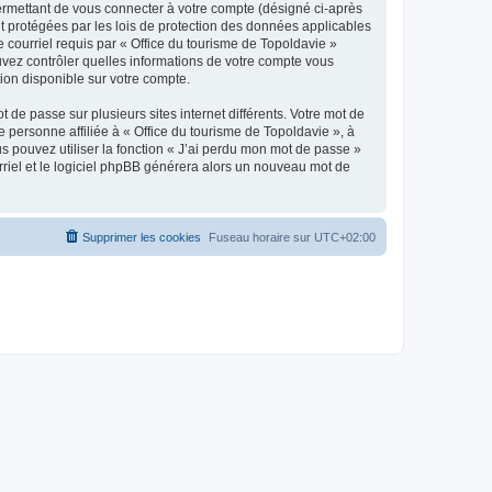
ermettant de vous connecter à votre compte (désigné ci-après
nt protégées par les lois de protection des données applicables
e courriel requis par « Office du tourisme de Topoldavie »
pouvez contrôler quelles informations de votre compte vous
ion disponible sur votre compte.
 de passe sur plusieurs sites internet différents. Votre mot de
personne affiliée à « Office du tourisme de Topoldavie », à
 pouvez utiliser la fonction « J’ai perdu mon mot de passe »
urriel et le logiciel phpBB générera alors un nouveau mot de
Supprimer les cookies
Fuseau horaire sur
UTC+02:00