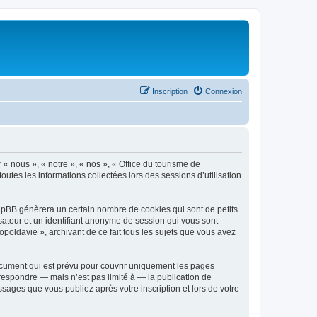
Inscription
Connexion
 « nous », « notre », « nos », « Office du tourisme de
outes les informations collectées lors des sessions d’utilisation
phpBB génèrera un certain nombre de cookies qui sont de petits
isateur et un identifiant anonyme de session qui vous sont
poldavie », archivant de ce fait tous les sujets que vous avez
ocument qui est prévu pour couvrir uniquement les pages
respondre — mais n’est pas limité à — la publication de
sages que vous publiez après votre inscription et lors de votre