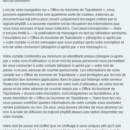
tant qu’utilisateur.
Lors de votre navigation sur « Office du tourisme de Topoldavie », nous
pouvons également créer une quatrième sorte de cookies, externes au
document qui est prévu pour couvrir uniquement les pages créées par le
logiciel phpBB. La seconde manière est de récupérer les informations que
vous nous envoyez et que nous collectons. Ceci peut correspondre — mais
n’est pas limité à — la publication de messages en tant qu’utilisateur anonyme,
l’inscription sur « Office du tourisme de Topoldavie » (désignée ci-après par
« votre compte ») et les messages que vous publiez après votre inscription et
lors de votre connexion (désignés ci-après par « vos messages »).
Votre compte contiendra au minimum un identifiant unique (désigné ci-après
par « votre nom d’utilisateur ») et un mot de passe personnel vous permettant
de vous connecter à votre compte (désigné ci-après par « votre mot de
passe ») et une adresse de courriel personnelle. Les informations de votre
compte sur « Office du tourisme de Topoldavie » sont protégées par les lois de
protection des données applicables dans le pays qui héberge notre serveur.
Toutes les informations, en-dehors de votre nom d’utilisateur, de votre mot de
passe et de votre adresse de courriel requis par « Office du tourisme de
Topoldavie » durant votre inscription, sont obligatoires ou facultatives, à la
seule discrétion de « Office du tourisme de Topoldavie ». Dans tous les cas,
vous pouvez contrôler quelles informations de votre compte vous souhaitez
rendre publiques ou non. De plus, vous pouvez décider de vous abonner ou
non à la liste de diffusion du logiciel phpBB depuis une option disponible sur
votre compte.
Votre mot de passe est chiffré (par un chiffrage à sens unique) afin qu’il soit