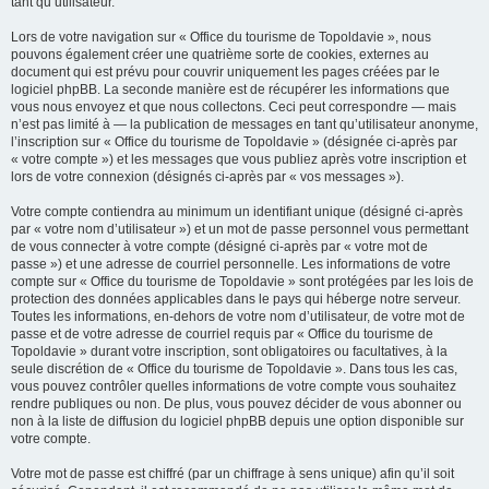
tant qu’utilisateur.
Lors de votre navigation sur « Office du tourisme de Topoldavie », nous
pouvons également créer une quatrième sorte de cookies, externes au
document qui est prévu pour couvrir uniquement les pages créées par le
logiciel phpBB. La seconde manière est de récupérer les informations que
vous nous envoyez et que nous collectons. Ceci peut correspondre — mais
n’est pas limité à — la publication de messages en tant qu’utilisateur anonyme,
l’inscription sur « Office du tourisme de Topoldavie » (désignée ci-après par
« votre compte ») et les messages que vous publiez après votre inscription et
lors de votre connexion (désignés ci-après par « vos messages »).
Votre compte contiendra au minimum un identifiant unique (désigné ci-après
par « votre nom d’utilisateur ») et un mot de passe personnel vous permettant
de vous connecter à votre compte (désigné ci-après par « votre mot de
passe ») et une adresse de courriel personnelle. Les informations de votre
compte sur « Office du tourisme de Topoldavie » sont protégées par les lois de
protection des données applicables dans le pays qui héberge notre serveur.
Toutes les informations, en-dehors de votre nom d’utilisateur, de votre mot de
passe et de votre adresse de courriel requis par « Office du tourisme de
Topoldavie » durant votre inscription, sont obligatoires ou facultatives, à la
seule discrétion de « Office du tourisme de Topoldavie ». Dans tous les cas,
vous pouvez contrôler quelles informations de votre compte vous souhaitez
rendre publiques ou non. De plus, vous pouvez décider de vous abonner ou
non à la liste de diffusion du logiciel phpBB depuis une option disponible sur
votre compte.
Votre mot de passe est chiffré (par un chiffrage à sens unique) afin qu’il soit