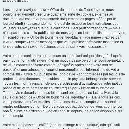
tant qu’utilisateur.
Lors de votre navigation sur « Office du tourisme de Topoldavie », nous
pouvons également créer une quatrième sorte de cookies, externes au
document qui est prévu pour couvrir uniquement les pages créées par le
logiciel phpBB. La seconde manière est de récupérer les informations que
vous nous envoyez et que nous collectons. Ceci peut correspondre — mais
n’est pas limité à — la publication de messages en tant qu’utilisateur anonyme,
l’inscription sur « Office du tourisme de Topoldavie » (désignée ci-après par
« votre compte ») et les messages que vous publiez après votre inscription et
lors de votre connexion (désignés ci-après par « vos messages »).
Votre compte contiendra au minimum un identifiant unique (désigné ci-après
par « votre nom d’utilisateur ») et un mot de passe personnel vous permettant
de vous connecter à votre compte (désigné ci-après par « votre mot de
passe ») et une adresse de courriel personnelle. Les informations de votre
compte sur « Office du tourisme de Topoldavie » sont protégées par les lois de
protection des données applicables dans le pays qui héberge notre serveur.
Toutes les informations, en-dehors de votre nom d’utilisateur, de votre mot de
passe et de votre adresse de courriel requis par « Office du tourisme de
Topoldavie » durant votre inscription, sont obligatoires ou facultatives, à la
seule discrétion de « Office du tourisme de Topoldavie ». Dans tous les cas,
vous pouvez contrôler quelles informations de votre compte vous souhaitez
rendre publiques ou non. De plus, vous pouvez décider de vous abonner ou
non à la liste de diffusion du logiciel phpBB depuis une option disponible sur
votre compte.
Votre mot de passe est chiffré (par un chiffrage à sens unique) afin qu’il soit