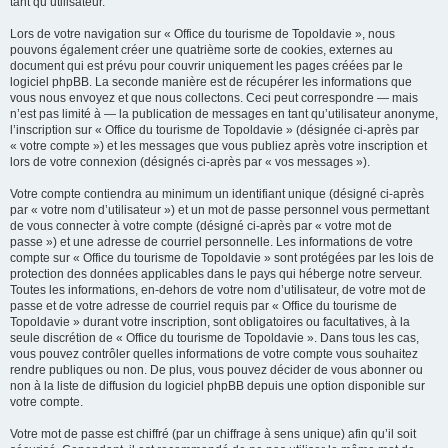
tant qu’utilisateur.
Lors de votre navigation sur « Office du tourisme de Topoldavie », nous
pouvons également créer une quatrième sorte de cookies, externes au
document qui est prévu pour couvrir uniquement les pages créées par le
logiciel phpBB. La seconde manière est de récupérer les informations que
vous nous envoyez et que nous collectons. Ceci peut correspondre — mais
n’est pas limité à — la publication de messages en tant qu’utilisateur anonyme,
l’inscription sur « Office du tourisme de Topoldavie » (désignée ci-après par
« votre compte ») et les messages que vous publiez après votre inscription et
lors de votre connexion (désignés ci-après par « vos messages »).
Votre compte contiendra au minimum un identifiant unique (désigné ci-après
par « votre nom d’utilisateur ») et un mot de passe personnel vous permettant
de vous connecter à votre compte (désigné ci-après par « votre mot de
passe ») et une adresse de courriel personnelle. Les informations de votre
compte sur « Office du tourisme de Topoldavie » sont protégées par les lois de
protection des données applicables dans le pays qui héberge notre serveur.
Toutes les informations, en-dehors de votre nom d’utilisateur, de votre mot de
passe et de votre adresse de courriel requis par « Office du tourisme de
Topoldavie » durant votre inscription, sont obligatoires ou facultatives, à la
seule discrétion de « Office du tourisme de Topoldavie ». Dans tous les cas,
vous pouvez contrôler quelles informations de votre compte vous souhaitez
rendre publiques ou non. De plus, vous pouvez décider de vous abonner ou
non à la liste de diffusion du logiciel phpBB depuis une option disponible sur
votre compte.
Votre mot de passe est chiffré (par un chiffrage à sens unique) afin qu’il soit