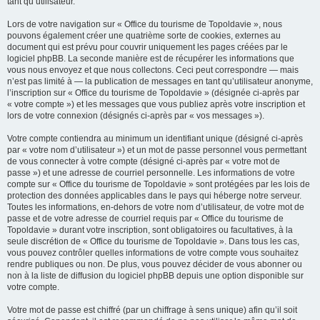
tant qu’utilisateur.
Lors de votre navigation sur « Office du tourisme de Topoldavie », nous
pouvons également créer une quatrième sorte de cookies, externes au
document qui est prévu pour couvrir uniquement les pages créées par le
logiciel phpBB. La seconde manière est de récupérer les informations que
vous nous envoyez et que nous collectons. Ceci peut correspondre — mais
n’est pas limité à — la publication de messages en tant qu’utilisateur anonyme,
l’inscription sur « Office du tourisme de Topoldavie » (désignée ci-après par
« votre compte ») et les messages que vous publiez après votre inscription et
lors de votre connexion (désignés ci-après par « vos messages »).
Votre compte contiendra au minimum un identifiant unique (désigné ci-après
par « votre nom d’utilisateur ») et un mot de passe personnel vous permettant
de vous connecter à votre compte (désigné ci-après par « votre mot de
passe ») et une adresse de courriel personnelle. Les informations de votre
compte sur « Office du tourisme de Topoldavie » sont protégées par les lois de
protection des données applicables dans le pays qui héberge notre serveur.
Toutes les informations, en-dehors de votre nom d’utilisateur, de votre mot de
passe et de votre adresse de courriel requis par « Office du tourisme de
Topoldavie » durant votre inscription, sont obligatoires ou facultatives, à la
seule discrétion de « Office du tourisme de Topoldavie ». Dans tous les cas,
vous pouvez contrôler quelles informations de votre compte vous souhaitez
rendre publiques ou non. De plus, vous pouvez décider de vous abonner ou
non à la liste de diffusion du logiciel phpBB depuis une option disponible sur
votre compte.
Votre mot de passe est chiffré (par un chiffrage à sens unique) afin qu’il soit