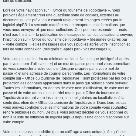
tant qu’utilisateur.
Lors de votre navigation sur « Office du tourisme de Topoldavie », nous
pouvons également créer une quatrième sorte de cookies, externes au
document qui est prévu pour couvrir uniquement les pages créées par le
logiciel phpBB. La seconde manière est de récupérer les informations que
vous nous envoyez et que nous collectons. Ceci peut correspondre — mais
n’est pas limité à — la publication de messages en tant qu’utilisateur anonyme,
l’inscription sur « Office du tourisme de Topoldavie » (désignée ci-après par
« votre compte ») et les messages que vous publiez après votre inscription et
lors de votre connexion (désignés ci-après par « vos messages »).
Votre compte contiendra au minimum un identifiant unique (désigné ci-après
par « votre nom d’utilisateur ») et un mot de passe personnel vous permettant
de vous connecter à votre compte (désigné ci-après par « votre mot de
passe ») et une adresse de courriel personnelle. Les informations de votre
compte sur « Office du tourisme de Topoldavie » sont protégées par les lois de
protection des données applicables dans le pays qui héberge notre serveur.
Toutes les informations, en-dehors de votre nom d’utilisateur, de votre mot de
passe et de votre adresse de courriel requis par « Office du tourisme de
Topoldavie » durant votre inscription, sont obligatoires ou facultatives, à la
seule discrétion de « Office du tourisme de Topoldavie ». Dans tous les cas,
vous pouvez contrôler quelles informations de votre compte vous souhaitez
rendre publiques ou non. De plus, vous pouvez décider de vous abonner ou
non à la liste de diffusion du logiciel phpBB depuis une option disponible sur
votre compte.
Votre mot de passe est chiffré (par un chiffrage à sens unique) afin qu’il soit