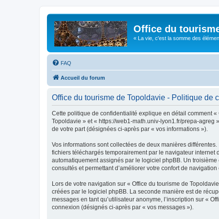
Office du tourism
« La vie, c'est la somme des éléments 
FAQ
Accueil du forum
Office du tourisme de Topoldavie - Politique de c
Cette politique de confidentialité explique en détail comment « 
Topoldavie » et « https://web1-math.univ-lyon1.fr/prepa-agreg »)
de votre part (désignées ci-après par « vos informations »).
Vos informations sont collectées de deux manières différentes.
fichiers téléchargés temporairement par le navigateur internet 
automatiquement assignés par le logiciel phpBB. Un troisième co
consultés et permettant d’améliorer votre confort de navigation e
Lors de votre navigation sur « Office du tourisme de Topoldav
créées par le logiciel phpBB. La seconde manière est de récup
messages en tant qu’utilisateur anonyme, l’inscription sur « Of
connexion (désignés ci-après par « vos messages »).