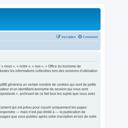
Inscription
Connexion
 « nous », « notre », « nos », « Office du tourisme de
outes les informations collectées lors des sessions d’utilisation
phpBB génèrera un certain nombre de cookies qui sont de petits
isateur et un identifiant anonyme de session qui vous sont
poldavie », archivant de ce fait tous les sujets que vous avez
ocument qui est prévu pour couvrir uniquement les pages
respondre — mais n’est pas limité à — la publication de
sages que vous publiez après votre inscription et lors de votre