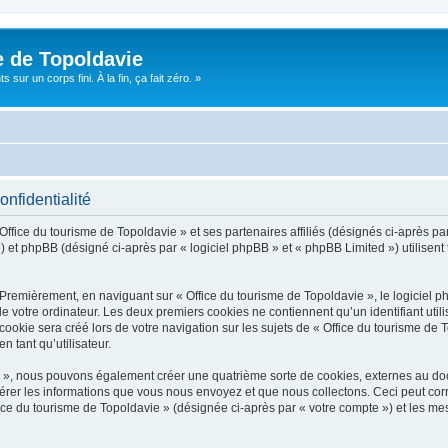
e de Topoldavie
sur un corps fini. À la fin, ça fait zéro. »
onfidentialité
Office du tourisme de Topoldavie » et ses partenaires affiliés (désignés ci-après par
 et phpBB (désigné ci-après par « logiciel phpBB » et « phpBB Limited ») utilisent t
 Premièrement, en naviguant sur « Office du tourisme de Topoldavie », le logiciel 
de votre ordinateur. Les deux premiers cookies ne contiennent qu’un identifiant util
okie sera créé lors de votre navigation sur les sujets de « Office du tourisme de To
n tant qu’utilisateur.
ie », nous pouvons également créer une quatrième sorte de cookies, externes au d
érer les informations que vous nous envoyez et que nous collectons. Ceci peut cor
fice du tourisme de Topoldavie » (désignée ci-après par « votre compte ») et les mes