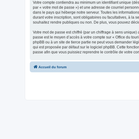
Votre compte contiendra au minimum un identifiant unique (dés
par « votre mot de passe ») et une adresse de courriel personn
dans le pays qui héberge notre serveur. Toutes les informations
durant votre inscription, sont obligatoires ou facultatives, à l
souhaitez rendre publiques ou non. De plus, vous pouvez décide
Votre mot de passe est chiffré (par un chiffrage à sens unique) 
passe est le moyen d’accès à votre compte sur « Office du tour
phpBB ou à un site de tierce partie ne peut vous demander légi
qui est proposée par défaut sur le logiciel phpBB. Cette foncti
passe afin que vous puissiez reprendre le contrôle de votre co
Accueil du forum