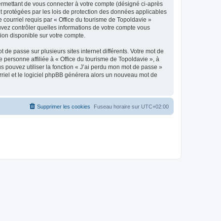
ermettant de vous connecter à votre compte (désigné ci-après
nt protégées par les lois de protection des données applicables
e courriel requis par « Office du tourisme de Topoldavie »
pouvez contrôler quelles informations de votre compte vous
ion disponible sur votre compte.
 de passe sur plusieurs sites internet différents. Votre mot de
personne affiliée à « Office du tourisme de Topoldavie », à
 pouvez utiliser la fonction « J’ai perdu mon mot de passe »
urriel et le logiciel phpBB générera alors un nouveau mot de
Supprimer les cookies
Fuseau horaire sur
UTC+02:00