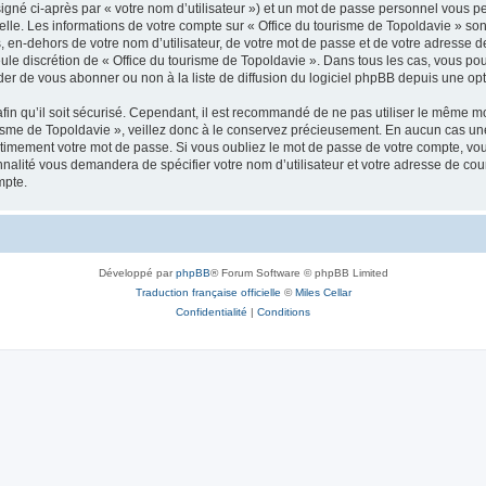
igné ci-après par « votre nom d’utilisateur ») et un mot de passe personnel vous p
elle. Les informations de votre compte sur « Office du tourisme de Topoldavie » so
, en-dehors de votre nom d’utilisateur, de votre mot de passe et de votre adresse d
a seule discrétion de « Office du tourisme de Topoldavie ». Dans tous les cas, vous 
r de vous abonner ou non à la liste de diffusion du logiciel phpBB depuis une opt
afin qu’il soit sécurisé. Cependant, il est recommandé de ne pas utiliser le même mot
isme de Topoldavie », veillez donc à le conservez précieusement. En aucun cas une 
timement votre mot de passe. Si vous oubliez le mot de passe de votre compte, vous
onnalité vous demandera de spécifier votre nom d’utilisateur et votre adresse de co
mpte.
Développé par
phpBB
® Forum Software © phpBB Limited
Traduction française officielle
©
Miles Cellar
Confidentialité
|
Conditions