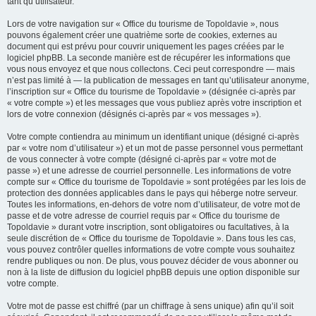
tant qu’utilisateur.
Lors de votre navigation sur « Office du tourisme de Topoldavie », nous
pouvons également créer une quatrième sorte de cookies, externes au
document qui est prévu pour couvrir uniquement les pages créées par le
logiciel phpBB. La seconde manière est de récupérer les informations que
vous nous envoyez et que nous collectons. Ceci peut correspondre — mais
n’est pas limité à — la publication de messages en tant qu’utilisateur anonyme,
l’inscription sur « Office du tourisme de Topoldavie » (désignée ci-après par
« votre compte ») et les messages que vous publiez après votre inscription et
lors de votre connexion (désignés ci-après par « vos messages »).
Votre compte contiendra au minimum un identifiant unique (désigné ci-après
par « votre nom d’utilisateur ») et un mot de passe personnel vous permettant
de vous connecter à votre compte (désigné ci-après par « votre mot de
passe ») et une adresse de courriel personnelle. Les informations de votre
compte sur « Office du tourisme de Topoldavie » sont protégées par les lois de
protection des données applicables dans le pays qui héberge notre serveur.
Toutes les informations, en-dehors de votre nom d’utilisateur, de votre mot de
passe et de votre adresse de courriel requis par « Office du tourisme de
Topoldavie » durant votre inscription, sont obligatoires ou facultatives, à la
seule discrétion de « Office du tourisme de Topoldavie ». Dans tous les cas,
vous pouvez contrôler quelles informations de votre compte vous souhaitez
rendre publiques ou non. De plus, vous pouvez décider de vous abonner ou
non à la liste de diffusion du logiciel phpBB depuis une option disponible sur
votre compte.
Votre mot de passe est chiffré (par un chiffrage à sens unique) afin qu’il soit