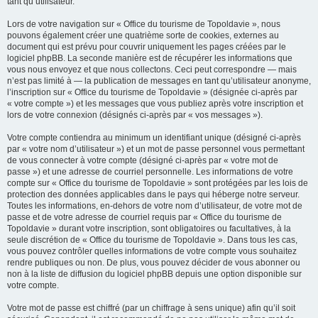
tant qu’utilisateur.
Lors de votre navigation sur « Office du tourisme de Topoldavie », nous
pouvons également créer une quatrième sorte de cookies, externes au
document qui est prévu pour couvrir uniquement les pages créées par le
logiciel phpBB. La seconde manière est de récupérer les informations que
vous nous envoyez et que nous collectons. Ceci peut correspondre — mais
n’est pas limité à — la publication de messages en tant qu’utilisateur anonyme,
l’inscription sur « Office du tourisme de Topoldavie » (désignée ci-après par
« votre compte ») et les messages que vous publiez après votre inscription et
lors de votre connexion (désignés ci-après par « vos messages »).
Votre compte contiendra au minimum un identifiant unique (désigné ci-après
par « votre nom d’utilisateur ») et un mot de passe personnel vous permettant
de vous connecter à votre compte (désigné ci-après par « votre mot de
passe ») et une adresse de courriel personnelle. Les informations de votre
compte sur « Office du tourisme de Topoldavie » sont protégées par les lois de
protection des données applicables dans le pays qui héberge notre serveur.
Toutes les informations, en-dehors de votre nom d’utilisateur, de votre mot de
passe et de votre adresse de courriel requis par « Office du tourisme de
Topoldavie » durant votre inscription, sont obligatoires ou facultatives, à la
seule discrétion de « Office du tourisme de Topoldavie ». Dans tous les cas,
vous pouvez contrôler quelles informations de votre compte vous souhaitez
rendre publiques ou non. De plus, vous pouvez décider de vous abonner ou
non à la liste de diffusion du logiciel phpBB depuis une option disponible sur
votre compte.
Votre mot de passe est chiffré (par un chiffrage à sens unique) afin qu’il soit