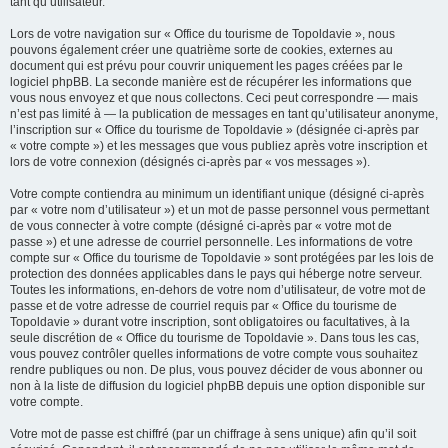
tant qu’utilisateur.
Lors de votre navigation sur « Office du tourisme de Topoldavie », nous
pouvons également créer une quatrième sorte de cookies, externes au
document qui est prévu pour couvrir uniquement les pages créées par le
logiciel phpBB. La seconde manière est de récupérer les informations que
vous nous envoyez et que nous collectons. Ceci peut correspondre — mais
n’est pas limité à — la publication de messages en tant qu’utilisateur anonyme,
l’inscription sur « Office du tourisme de Topoldavie » (désignée ci-après par
« votre compte ») et les messages que vous publiez après votre inscription et
lors de votre connexion (désignés ci-après par « vos messages »).
Votre compte contiendra au minimum un identifiant unique (désigné ci-après
par « votre nom d’utilisateur ») et un mot de passe personnel vous permettant
de vous connecter à votre compte (désigné ci-après par « votre mot de
passe ») et une adresse de courriel personnelle. Les informations de votre
compte sur « Office du tourisme de Topoldavie » sont protégées par les lois de
protection des données applicables dans le pays qui héberge notre serveur.
Toutes les informations, en-dehors de votre nom d’utilisateur, de votre mot de
passe et de votre adresse de courriel requis par « Office du tourisme de
Topoldavie » durant votre inscription, sont obligatoires ou facultatives, à la
seule discrétion de « Office du tourisme de Topoldavie ». Dans tous les cas,
vous pouvez contrôler quelles informations de votre compte vous souhaitez
rendre publiques ou non. De plus, vous pouvez décider de vous abonner ou
non à la liste de diffusion du logiciel phpBB depuis une option disponible sur
votre compte.
Votre mot de passe est chiffré (par un chiffrage à sens unique) afin qu’il soit