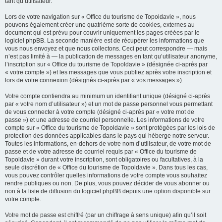
tant qu’utilisateur.
Lors de votre navigation sur « Office du tourisme de Topoldavie », nous
pouvons également créer une quatrième sorte de cookies, externes au
document qui est prévu pour couvrir uniquement les pages créées par le
logiciel phpBB. La seconde manière est de récupérer les informations que
vous nous envoyez et que nous collectons. Ceci peut correspondre — mais
n’est pas limité à — la publication de messages en tant qu’utilisateur anonyme,
l’inscription sur « Office du tourisme de Topoldavie » (désignée ci-après par
« votre compte ») et les messages que vous publiez après votre inscription et
lors de votre connexion (désignés ci-après par « vos messages »).
Votre compte contiendra au minimum un identifiant unique (désigné ci-après
par « votre nom d’utilisateur ») et un mot de passe personnel vous permettant
de vous connecter à votre compte (désigné ci-après par « votre mot de
passe ») et une adresse de courriel personnelle. Les informations de votre
compte sur « Office du tourisme de Topoldavie » sont protégées par les lois de
protection des données applicables dans le pays qui héberge notre serveur.
Toutes les informations, en-dehors de votre nom d’utilisateur, de votre mot de
passe et de votre adresse de courriel requis par « Office du tourisme de
Topoldavie » durant votre inscription, sont obligatoires ou facultatives, à la
seule discrétion de « Office du tourisme de Topoldavie ». Dans tous les cas,
vous pouvez contrôler quelles informations de votre compte vous souhaitez
rendre publiques ou non. De plus, vous pouvez décider de vous abonner ou
non à la liste de diffusion du logiciel phpBB depuis une option disponible sur
votre compte.
Votre mot de passe est chiffré (par un chiffrage à sens unique) afin qu’il soit