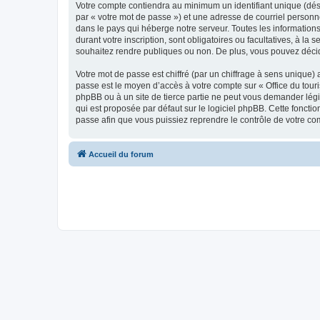
Votre compte contiendra au minimum un identifiant unique (dés
par « votre mot de passe ») et une adresse de courriel personn
dans le pays qui héberge notre serveur. Toutes les informations
durant votre inscription, sont obligatoires ou facultatives, à l
souhaitez rendre publiques ou non. De plus, vous pouvez décide
Votre mot de passe est chiffré (par un chiffrage à sens unique) 
passe est le moyen d’accès à votre compte sur « Office du tour
phpBB ou à un site de tierce partie ne peut vous demander légi
qui est proposée par défaut sur le logiciel phpBB. Cette foncti
passe afin que vous puissiez reprendre le contrôle de votre co
Accueil du forum