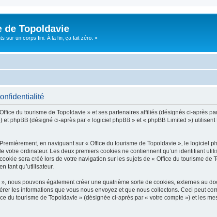
e de Topoldavie
sur un corps fini. À la fin, ça fait zéro. »
onfidentialité
Office du tourisme de Topoldavie » et ses partenaires affiliés (désignés ci-après par
 et phpBB (désigné ci-après par « logiciel phpBB » et « phpBB Limited ») utilisent t
 Premièrement, en naviguant sur « Office du tourisme de Topoldavie », le logiciel 
de votre ordinateur. Les deux premiers cookies ne contiennent qu’un identifiant util
okie sera créé lors de votre navigation sur les sujets de « Office du tourisme de To
n tant qu’utilisateur.
ie », nous pouvons également créer une quatrième sorte de cookies, externes au d
érer les informations que vous nous envoyez et que nous collectons. Ceci peut cor
fice du tourisme de Topoldavie » (désignée ci-après par « votre compte ») et les mes