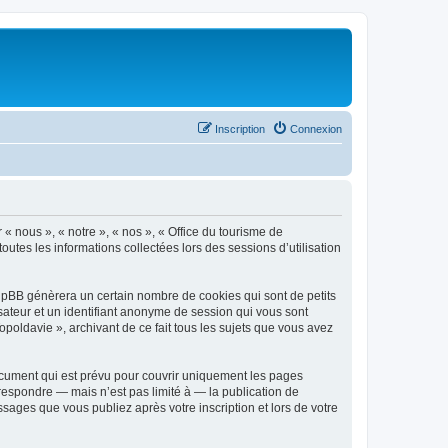
Inscription
Connexion
 « nous », « notre », « nos », « Office du tourisme de
outes les informations collectées lors des sessions d’utilisation
phpBB génèrera un certain nombre de cookies qui sont de petits
isateur et un identifiant anonyme de session qui vous sont
poldavie », archivant de ce fait tous les sujets que vous avez
ocument qui est prévu pour couvrir uniquement les pages
respondre — mais n’est pas limité à — la publication de
sages que vous publiez après votre inscription et lors de votre