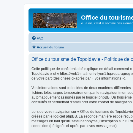
Office du tourism
« La vie, c'est la somme des éléments 
FAQ
Accueil du forum
Office du tourisme de Topoldavie - Politique de c
Cette politique de confidentialité explique en détail comment « 
Topoldavie » et « https://web1-math.univ-lyon1.fr/prepa-agreg »)
de votre part (désignées ci-après par « vos informations »).
Vos informations sont collectées de deux manières différentes.
fichiers téléchargés temporairement par le navigateur internet 
automatiquement assignés par le logiciel phpBB. Un troisième co
consultés et permettant d’améliorer votre confort de navigation e
Lors de votre navigation sur « Office du tourisme de Topoldav
créées par le logiciel phpBB. La seconde manière est de récup
messages en tant qu’utilisateur anonyme, l’inscription sur « Of
connexion (désignés ci-après par « vos messages »).