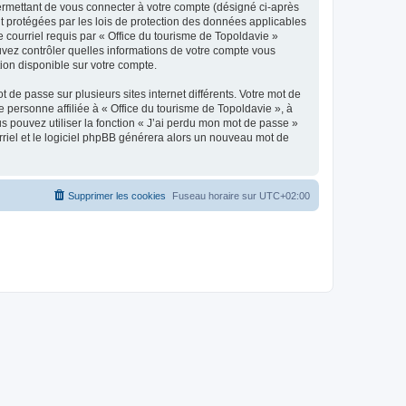
ermettant de vous connecter à votre compte (désigné ci-après
nt protégées par les lois de protection des données applicables
e courriel requis par « Office du tourisme de Topoldavie »
pouvez contrôler quelles informations de votre compte vous
ion disponible sur votre compte.
 de passe sur plusieurs sites internet différents. Votre mot de
personne affiliée à « Office du tourisme de Topoldavie », à
 pouvez utiliser la fonction « J’ai perdu mon mot de passe »
urriel et le logiciel phpBB générera alors un nouveau mot de
Supprimer les cookies
Fuseau horaire sur
UTC+02:00