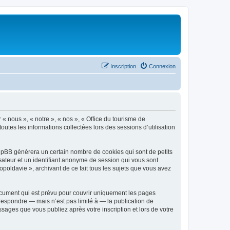
Inscription
Connexion
 « nous », « notre », « nos », « Office du tourisme de
outes les informations collectées lors des sessions d’utilisation
phpBB génèrera un certain nombre de cookies qui sont de petits
isateur et un identifiant anonyme de session qui vous sont
poldavie », archivant de ce fait tous les sujets que vous avez
ocument qui est prévu pour couvrir uniquement les pages
respondre — mais n’est pas limité à — la publication de
sages que vous publiez après votre inscription et lors de votre