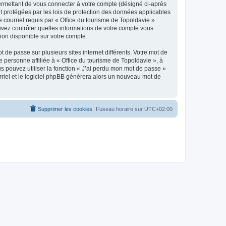
ermettant de vous connecter à votre compte (désigné ci-après
nt protégées par les lois de protection des données applicables
e courriel requis par « Office du tourisme de Topoldavie »
pouvez contrôler quelles informations de votre compte vous
ion disponible sur votre compte.
 de passe sur plusieurs sites internet différents. Votre mot de
personne affiliée à « Office du tourisme de Topoldavie », à
 pouvez utiliser la fonction « J’ai perdu mon mot de passe »
urriel et le logiciel phpBB générera alors un nouveau mot de
Supprimer les cookies
Fuseau horaire sur
UTC+02:00