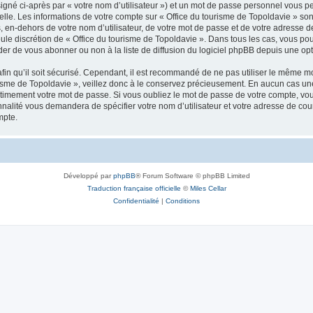
igné ci-après par « votre nom d’utilisateur ») et un mot de passe personnel vous p
elle. Les informations de votre compte sur « Office du tourisme de Topoldavie » so
, en-dehors de votre nom d’utilisateur, de votre mot de passe et de votre adresse d
a seule discrétion de « Office du tourisme de Topoldavie ». Dans tous les cas, vous 
r de vous abonner ou non à la liste de diffusion du logiciel phpBB depuis une opt
afin qu’il soit sécurisé. Cependant, il est recommandé de ne pas utiliser le même mot
isme de Topoldavie », veillez donc à le conservez précieusement. En aucun cas une 
timement votre mot de passe. Si vous oubliez le mot de passe de votre compte, vous
onnalité vous demandera de spécifier votre nom d’utilisateur et votre adresse de co
mpte.
Développé par
phpBB
® Forum Software © phpBB Limited
Traduction française officielle
©
Miles Cellar
Confidentialité
|
Conditions