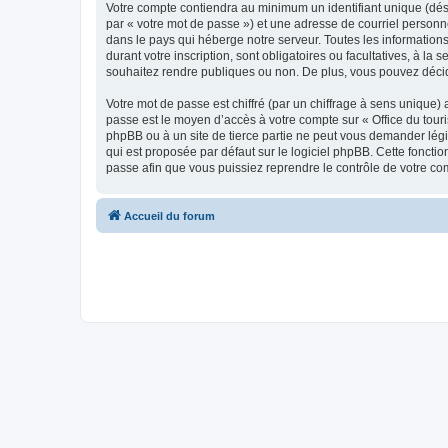
Votre compte contiendra au minimum un identifiant unique (dés
par « votre mot de passe ») et une adresse de courriel personn
dans le pays qui héberge notre serveur. Toutes les informations
durant votre inscription, sont obligatoires ou facultatives, à l
souhaitez rendre publiques ou non. De plus, vous pouvez décide
Votre mot de passe est chiffré (par un chiffrage à sens unique) 
passe est le moyen d’accès à votre compte sur « Office du tour
phpBB ou à un site de tierce partie ne peut vous demander légi
qui est proposée par défaut sur le logiciel phpBB. Cette foncti
passe afin que vous puissiez reprendre le contrôle de votre co
Accueil du forum