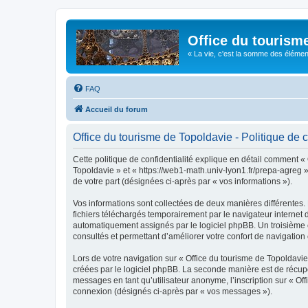
Office du tourism
« La vie, c'est la somme des éléments 
FAQ
Accueil du forum
Office du tourisme de Topoldavie - Politique de c
Cette politique de confidentialité explique en détail comment « 
Topoldavie » et « https://web1-math.univ-lyon1.fr/prepa-agreg »)
de votre part (désignées ci-après par « vos informations »).
Vos informations sont collectées de deux manières différentes.
fichiers téléchargés temporairement par le navigateur internet 
automatiquement assignés par le logiciel phpBB. Un troisième co
consultés et permettant d’améliorer votre confort de navigation e
Lors de votre navigation sur « Office du tourisme de Topoldav
créées par le logiciel phpBB. La seconde manière est de récup
messages en tant qu’utilisateur anonyme, l’inscription sur « Of
connexion (désignés ci-après par « vos messages »).