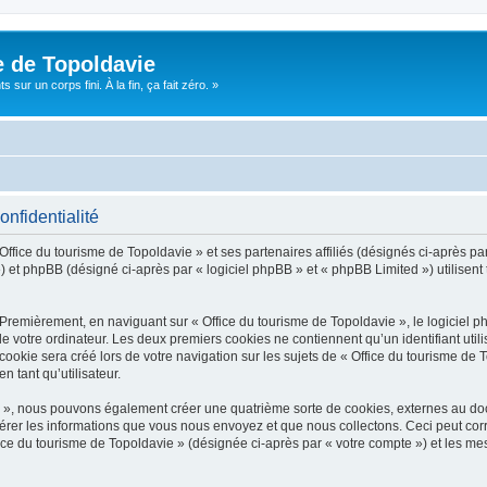
e de Topoldavie
sur un corps fini. À la fin, ça fait zéro. »
onfidentialité
Office du tourisme de Topoldavie » et ses partenaires affiliés (désignés ci-après par
 et phpBB (désigné ci-après par « logiciel phpBB » et « phpBB Limited ») utilisent t
 Premièrement, en naviguant sur « Office du tourisme de Topoldavie », le logiciel 
de votre ordinateur. Les deux premiers cookies ne contiennent qu’un identifiant util
okie sera créé lors de votre navigation sur les sujets de « Office du tourisme de To
n tant qu’utilisateur.
ie », nous pouvons également créer une quatrième sorte de cookies, externes au d
érer les informations que vous nous envoyez et que nous collectons. Ceci peut cor
fice du tourisme de Topoldavie » (désignée ci-après par « votre compte ») et les mes