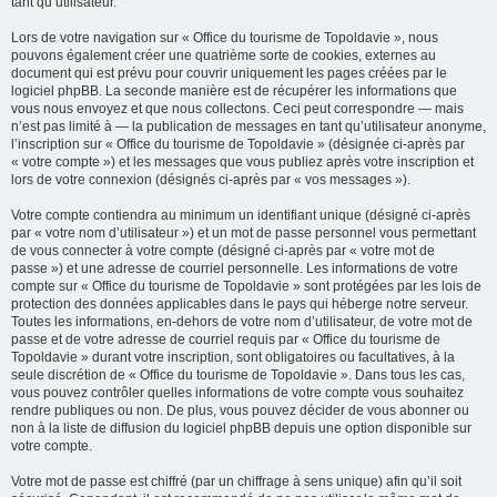
tant qu’utilisateur.
Lors de votre navigation sur « Office du tourisme de Topoldavie », nous
pouvons également créer une quatrième sorte de cookies, externes au
document qui est prévu pour couvrir uniquement les pages créées par le
logiciel phpBB. La seconde manière est de récupérer les informations que
vous nous envoyez et que nous collectons. Ceci peut correspondre — mais
n’est pas limité à — la publication de messages en tant qu’utilisateur anonyme,
l’inscription sur « Office du tourisme de Topoldavie » (désignée ci-après par
« votre compte ») et les messages que vous publiez après votre inscription et
lors de votre connexion (désignés ci-après par « vos messages »).
Votre compte contiendra au minimum un identifiant unique (désigné ci-après
par « votre nom d’utilisateur ») et un mot de passe personnel vous permettant
de vous connecter à votre compte (désigné ci-après par « votre mot de
passe ») et une adresse de courriel personnelle. Les informations de votre
compte sur « Office du tourisme de Topoldavie » sont protégées par les lois de
protection des données applicables dans le pays qui héberge notre serveur.
Toutes les informations, en-dehors de votre nom d’utilisateur, de votre mot de
passe et de votre adresse de courriel requis par « Office du tourisme de
Topoldavie » durant votre inscription, sont obligatoires ou facultatives, à la
seule discrétion de « Office du tourisme de Topoldavie ». Dans tous les cas,
vous pouvez contrôler quelles informations de votre compte vous souhaitez
rendre publiques ou non. De plus, vous pouvez décider de vous abonner ou
non à la liste de diffusion du logiciel phpBB depuis une option disponible sur
votre compte.
Votre mot de passe est chiffré (par un chiffrage à sens unique) afin qu’il soit