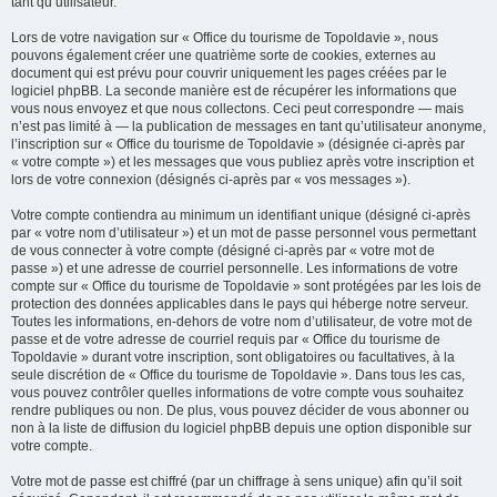
tant qu’utilisateur.
Lors de votre navigation sur « Office du tourisme de Topoldavie », nous
pouvons également créer une quatrième sorte de cookies, externes au
document qui est prévu pour couvrir uniquement les pages créées par le
logiciel phpBB. La seconde manière est de récupérer les informations que
vous nous envoyez et que nous collectons. Ceci peut correspondre — mais
n’est pas limité à — la publication de messages en tant qu’utilisateur anonyme,
l’inscription sur « Office du tourisme de Topoldavie » (désignée ci-après par
« votre compte ») et les messages que vous publiez après votre inscription et
lors de votre connexion (désignés ci-après par « vos messages »).
Votre compte contiendra au minimum un identifiant unique (désigné ci-après
par « votre nom d’utilisateur ») et un mot de passe personnel vous permettant
de vous connecter à votre compte (désigné ci-après par « votre mot de
passe ») et une adresse de courriel personnelle. Les informations de votre
compte sur « Office du tourisme de Topoldavie » sont protégées par les lois de
protection des données applicables dans le pays qui héberge notre serveur.
Toutes les informations, en-dehors de votre nom d’utilisateur, de votre mot de
passe et de votre adresse de courriel requis par « Office du tourisme de
Topoldavie » durant votre inscription, sont obligatoires ou facultatives, à la
seule discrétion de « Office du tourisme de Topoldavie ». Dans tous les cas,
vous pouvez contrôler quelles informations de votre compte vous souhaitez
rendre publiques ou non. De plus, vous pouvez décider de vous abonner ou
non à la liste de diffusion du logiciel phpBB depuis une option disponible sur
votre compte.
Votre mot de passe est chiffré (par un chiffrage à sens unique) afin qu’il soit