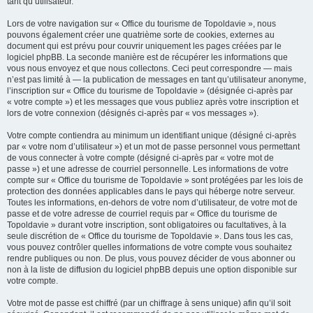
tant qu’utilisateur.
Lors de votre navigation sur « Office du tourisme de Topoldavie », nous
pouvons également créer une quatrième sorte de cookies, externes au
document qui est prévu pour couvrir uniquement les pages créées par le
logiciel phpBB. La seconde manière est de récupérer les informations que
vous nous envoyez et que nous collectons. Ceci peut correspondre — mais
n’est pas limité à — la publication de messages en tant qu’utilisateur anonyme,
l’inscription sur « Office du tourisme de Topoldavie » (désignée ci-après par
« votre compte ») et les messages que vous publiez après votre inscription et
lors de votre connexion (désignés ci-après par « vos messages »).
Votre compte contiendra au minimum un identifiant unique (désigné ci-après
par « votre nom d’utilisateur ») et un mot de passe personnel vous permettant
de vous connecter à votre compte (désigné ci-après par « votre mot de
passe ») et une adresse de courriel personnelle. Les informations de votre
compte sur « Office du tourisme de Topoldavie » sont protégées par les lois de
protection des données applicables dans le pays qui héberge notre serveur.
Toutes les informations, en-dehors de votre nom d’utilisateur, de votre mot de
passe et de votre adresse de courriel requis par « Office du tourisme de
Topoldavie » durant votre inscription, sont obligatoires ou facultatives, à la
seule discrétion de « Office du tourisme de Topoldavie ». Dans tous les cas,
vous pouvez contrôler quelles informations de votre compte vous souhaitez
rendre publiques ou non. De plus, vous pouvez décider de vous abonner ou
non à la liste de diffusion du logiciel phpBB depuis une option disponible sur
votre compte.
Votre mot de passe est chiffré (par un chiffrage à sens unique) afin qu’il soit