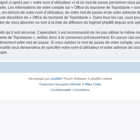
igné ci-après par « votre nom d’utilisateur ») et un mot de passe personnel vous p
elle. Les informations de votre compte sur « Office du tourisme de Topoldavie » so
, en-dehors de votre nom d’utilisateur, de votre mot de passe et de votre adresse d
a seule discrétion de « Office du tourisme de Topoldavie ». Dans tous les cas, vous 
r de vous abonner ou non à la liste de diffusion du logiciel phpBB depuis une opt
afin qu’il soit sécurisé. Cependant, il est recommandé de ne pas utiliser le même mot
isme de Topoldavie », veillez donc à le conservez précieusement. En aucun cas une 
timement votre mot de passe. Si vous oubliez le mot de passe de votre compte, vous
onnalité vous demandera de spécifier votre nom d’utilisateur et votre adresse de co
mpte.
Développé par
phpBB
® Forum Software © phpBB Limited
Traduction française officielle
©
Miles Cellar
Confidentialité
|
Conditions