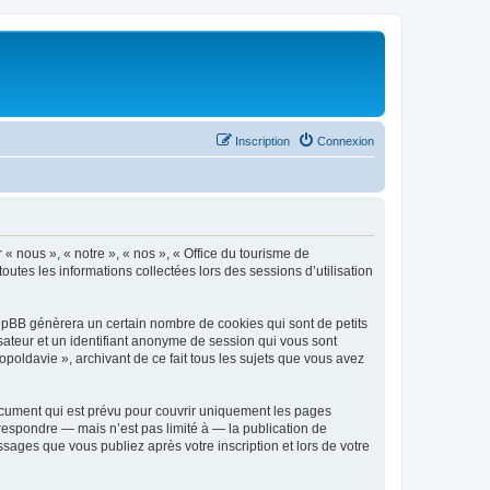
Inscription
Connexion
 « nous », « notre », « nos », « Office du tourisme de
outes les informations collectées lors des sessions d’utilisation
phpBB génèrera un certain nombre de cookies qui sont de petits
isateur et un identifiant anonyme de session qui vous sont
poldavie », archivant de ce fait tous les sujets que vous avez
ocument qui est prévu pour couvrir uniquement les pages
respondre — mais n’est pas limité à — la publication de
sages que vous publiez après votre inscription et lors de votre