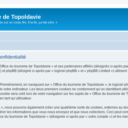
e de Topoldavie
sur un corps fini. À la fin, ça fait zéro. »
onfidentialité
Office du tourisme de Topoldavie » et ses partenaires affiliés (désignés ci-après par
 et phpBB (désigné ci-après par « logiciel phpBB » et « phpBB Limited ») utilisent t
 Premièrement, en naviguant sur « Office du tourisme de Topoldavie », le logiciel 
de votre ordinateur. Les deux premiers cookies ne contiennent qu’un identifiant util
okie sera créé lors de votre navigation sur les sujets de « Office du tourisme de To
n tant qu’utilisateur.
ie », nous pouvons également créer une quatrième sorte de cookies, externes au d
érer les informations que vous nous envoyez et que nous collectons. Ceci peut cor
fice du tourisme de Topoldavie » (désignée ci-après par « votre compte ») et les mes