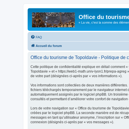
Office du tourism
« La vie, c'est la somme des éléments 
FAQ
Accueil du forum
Office du tourisme de Topoldavie - Politique de c
Cette politique de confidentialité explique en détail comment « 
Topoldavie » et « https://web1-math.univ-lyon1.fr/prepa-agreg »)
de votre part (désignées ci-après par « vos informations »).
Vos informations sont collectées de deux manières différentes.
fichiers téléchargés temporairement par le navigateur internet 
automatiquement assignés par le logiciel phpBB. Un troisième co
consultés et permettant d’améliorer votre confort de navigation e
Lors de votre navigation sur « Office du tourisme de Topoldav
créées par le logiciel phpBB. La seconde manière est de récup
messages en tant qu’utilisateur anonyme, l’inscription sur « Of
connexion (désignés ci-après par « vos messages »).