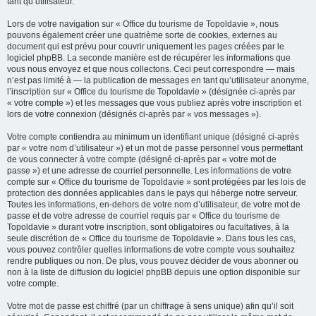
tant qu’utilisateur.
Lors de votre navigation sur « Office du tourisme de Topoldavie », nous
pouvons également créer une quatrième sorte de cookies, externes au
document qui est prévu pour couvrir uniquement les pages créées par le
logiciel phpBB. La seconde manière est de récupérer les informations que
vous nous envoyez et que nous collectons. Ceci peut correspondre — mais
n’est pas limité à — la publication de messages en tant qu’utilisateur anonyme,
l’inscription sur « Office du tourisme de Topoldavie » (désignée ci-après par
« votre compte ») et les messages que vous publiez après votre inscription et
lors de votre connexion (désignés ci-après par « vos messages »).
Votre compte contiendra au minimum un identifiant unique (désigné ci-après
par « votre nom d’utilisateur ») et un mot de passe personnel vous permettant
de vous connecter à votre compte (désigné ci-après par « votre mot de
passe ») et une adresse de courriel personnelle. Les informations de votre
compte sur « Office du tourisme de Topoldavie » sont protégées par les lois de
protection des données applicables dans le pays qui héberge notre serveur.
Toutes les informations, en-dehors de votre nom d’utilisateur, de votre mot de
passe et de votre adresse de courriel requis par « Office du tourisme de
Topoldavie » durant votre inscription, sont obligatoires ou facultatives, à la
seule discrétion de « Office du tourisme de Topoldavie ». Dans tous les cas,
vous pouvez contrôler quelles informations de votre compte vous souhaitez
rendre publiques ou non. De plus, vous pouvez décider de vous abonner ou
non à la liste de diffusion du logiciel phpBB depuis une option disponible sur
votre compte.
Votre mot de passe est chiffré (par un chiffrage à sens unique) afin qu’il soit