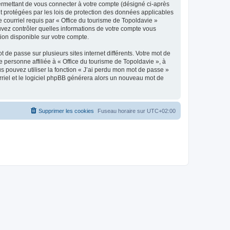
ermettant de vous connecter à votre compte (désigné ci-après
nt protégées par les lois de protection des données applicables
e courriel requis par « Office du tourisme de Topoldavie »
pouvez contrôler quelles informations de votre compte vous
ion disponible sur votre compte.
 de passe sur plusieurs sites internet différents. Votre mot de
personne affiliée à « Office du tourisme de Topoldavie », à
 pouvez utiliser la fonction « J’ai perdu mon mot de passe »
urriel et le logiciel phpBB générera alors un nouveau mot de
Supprimer les cookies
Fuseau horaire sur
UTC+02:00