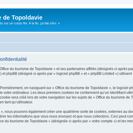
e de Topoldavie
sur un corps fini. À la fin, ça fait zéro. »
onfidentialité
Office du tourisme de Topoldavie » et ses partenaires affiliés (désignés ci-après par
 et phpBB (désigné ci-après par « logiciel phpBB » et « phpBB Limited ») utilisent t
 Premièrement, en naviguant sur « Office du tourisme de Topoldavie », le logiciel 
de votre ordinateur. Les deux premiers cookies ne contiennent qu’un identifiant util
okie sera créé lors de votre navigation sur les sujets de « Office du tourisme de To
n tant qu’utilisateur.
ie », nous pouvons également créer une quatrième sorte de cookies, externes au d
érer les informations que vous nous envoyez et que nous collectons. Ceci peut cor
fice du tourisme de Topoldavie » (désignée ci-après par « votre compte ») et les mes