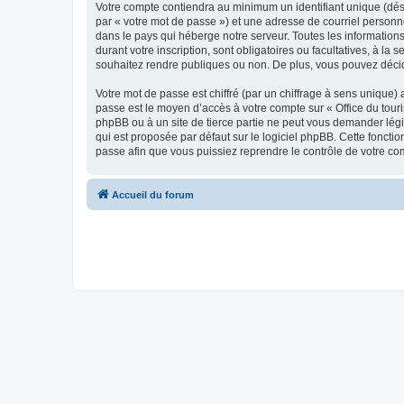
Votre compte contiendra au minimum un identifiant unique (dés
par « votre mot de passe ») et une adresse de courriel personn
dans le pays qui héberge notre serveur. Toutes les informations
durant votre inscription, sont obligatoires ou facultatives, à l
souhaitez rendre publiques ou non. De plus, vous pouvez décide
Votre mot de passe est chiffré (par un chiffrage à sens unique) 
passe est le moyen d’accès à votre compte sur « Office du tour
phpBB ou à un site de tierce partie ne peut vous demander légi
qui est proposée par défaut sur le logiciel phpBB. Cette foncti
passe afin que vous puissiez reprendre le contrôle de votre co
Accueil du forum