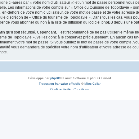
igné ci-après par « votre nom d’utilisateur ») et un mot de passe personnel vous p
elle. Les informations de votre compte sur « Office du tourisme de Topoldavie » so
, en-dehors de votre nom d’utilisateur, de votre mot de passe et de votre adresse d
a seule discrétion de « Office du tourisme de Topoldavie ». Dans tous les cas, vous 
r de vous abonner ou non à la liste de diffusion du logiciel phpBB depuis une opt
afin qu’il soit sécurisé. Cependant, il est recommandé de ne pas utiliser le même mot
isme de Topoldavie », veillez donc à le conservez précieusement. En aucun cas une 
timement votre mot de passe. Si vous oubliez le mot de passe de votre compte, vous
onnalité vous demandera de spécifier votre nom d’utilisateur et votre adresse de co
mpte.
Développé par
phpBB
® Forum Software © phpBB Limited
Traduction française officielle
©
Miles Cellar
Confidentialité
|
Conditions