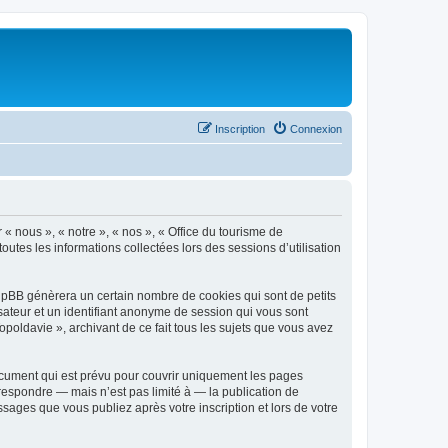
Inscription
Connexion
 « nous », « notre », « nos », « Office du tourisme de
outes les informations collectées lors des sessions d’utilisation
phpBB génèrera un certain nombre de cookies qui sont de petits
isateur et un identifiant anonyme de session qui vous sont
poldavie », archivant de ce fait tous les sujets que vous avez
ocument qui est prévu pour couvrir uniquement les pages
respondre — mais n’est pas limité à — la publication de
sages que vous publiez après votre inscription et lors de votre