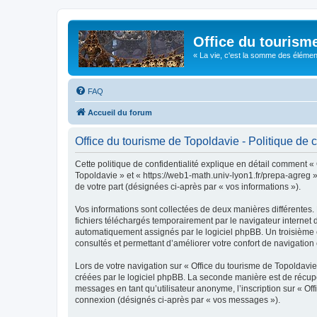
Office du tourism
« La vie, c'est la somme des éléments 
FAQ
Accueil du forum
Office du tourisme de Topoldavie - Politique de c
Cette politique de confidentialité explique en détail comment « 
Topoldavie » et « https://web1-math.univ-lyon1.fr/prepa-agreg »)
de votre part (désignées ci-après par « vos informations »).
Vos informations sont collectées de deux manières différentes.
fichiers téléchargés temporairement par le navigateur internet 
automatiquement assignés par le logiciel phpBB. Un troisième co
consultés et permettant d’améliorer votre confort de navigation e
Lors de votre navigation sur « Office du tourisme de Topoldav
créées par le logiciel phpBB. La seconde manière est de récup
messages en tant qu’utilisateur anonyme, l’inscription sur « Of
connexion (désignés ci-après par « vos messages »).