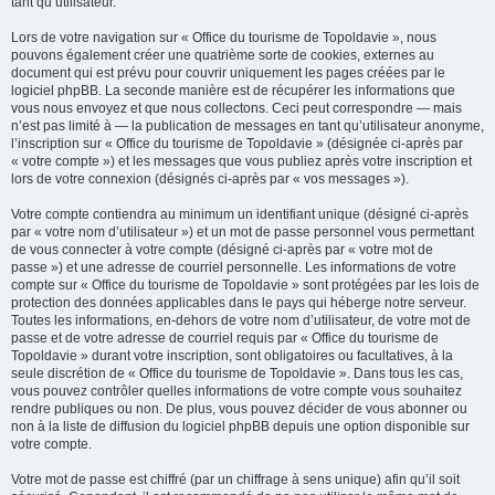
tant qu’utilisateur.
Lors de votre navigation sur « Office du tourisme de Topoldavie », nous
pouvons également créer une quatrième sorte de cookies, externes au
document qui est prévu pour couvrir uniquement les pages créées par le
logiciel phpBB. La seconde manière est de récupérer les informations que
vous nous envoyez et que nous collectons. Ceci peut correspondre — mais
n’est pas limité à — la publication de messages en tant qu’utilisateur anonyme,
l’inscription sur « Office du tourisme de Topoldavie » (désignée ci-après par
« votre compte ») et les messages que vous publiez après votre inscription et
lors de votre connexion (désignés ci-après par « vos messages »).
Votre compte contiendra au minimum un identifiant unique (désigné ci-après
par « votre nom d’utilisateur ») et un mot de passe personnel vous permettant
de vous connecter à votre compte (désigné ci-après par « votre mot de
passe ») et une adresse de courriel personnelle. Les informations de votre
compte sur « Office du tourisme de Topoldavie » sont protégées par les lois de
protection des données applicables dans le pays qui héberge notre serveur.
Toutes les informations, en-dehors de votre nom d’utilisateur, de votre mot de
passe et de votre adresse de courriel requis par « Office du tourisme de
Topoldavie » durant votre inscription, sont obligatoires ou facultatives, à la
seule discrétion de « Office du tourisme de Topoldavie ». Dans tous les cas,
vous pouvez contrôler quelles informations de votre compte vous souhaitez
rendre publiques ou non. De plus, vous pouvez décider de vous abonner ou
non à la liste de diffusion du logiciel phpBB depuis une option disponible sur
votre compte.
Votre mot de passe est chiffré (par un chiffrage à sens unique) afin qu’il soit