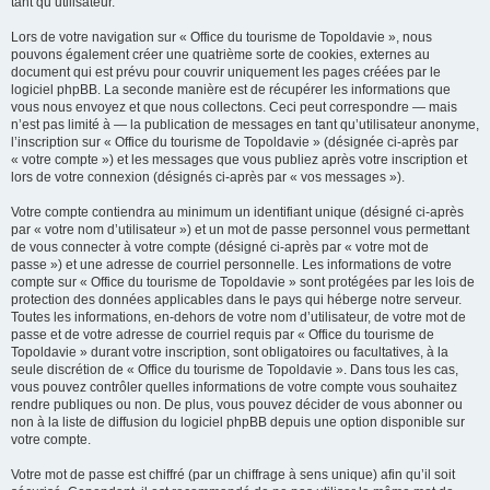
tant qu’utilisateur.
Lors de votre navigation sur « Office du tourisme de Topoldavie », nous
pouvons également créer une quatrième sorte de cookies, externes au
document qui est prévu pour couvrir uniquement les pages créées par le
logiciel phpBB. La seconde manière est de récupérer les informations que
vous nous envoyez et que nous collectons. Ceci peut correspondre — mais
n’est pas limité à — la publication de messages en tant qu’utilisateur anonyme,
l’inscription sur « Office du tourisme de Topoldavie » (désignée ci-après par
« votre compte ») et les messages que vous publiez après votre inscription et
lors de votre connexion (désignés ci-après par « vos messages »).
Votre compte contiendra au minimum un identifiant unique (désigné ci-après
par « votre nom d’utilisateur ») et un mot de passe personnel vous permettant
de vous connecter à votre compte (désigné ci-après par « votre mot de
passe ») et une adresse de courriel personnelle. Les informations de votre
compte sur « Office du tourisme de Topoldavie » sont protégées par les lois de
protection des données applicables dans le pays qui héberge notre serveur.
Toutes les informations, en-dehors de votre nom d’utilisateur, de votre mot de
passe et de votre adresse de courriel requis par « Office du tourisme de
Topoldavie » durant votre inscription, sont obligatoires ou facultatives, à la
seule discrétion de « Office du tourisme de Topoldavie ». Dans tous les cas,
vous pouvez contrôler quelles informations de votre compte vous souhaitez
rendre publiques ou non. De plus, vous pouvez décider de vous abonner ou
non à la liste de diffusion du logiciel phpBB depuis une option disponible sur
votre compte.
Votre mot de passe est chiffré (par un chiffrage à sens unique) afin qu’il soit