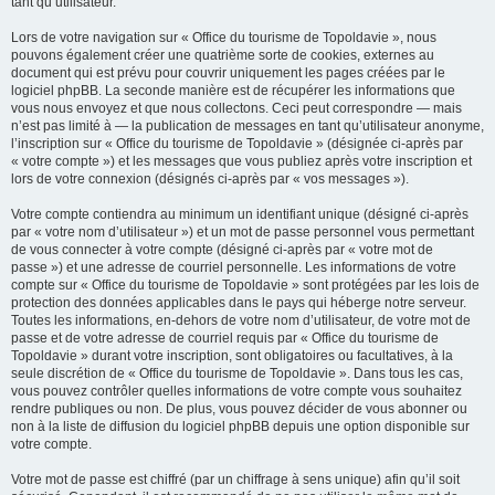
tant qu’utilisateur.
Lors de votre navigation sur « Office du tourisme de Topoldavie », nous
pouvons également créer une quatrième sorte de cookies, externes au
document qui est prévu pour couvrir uniquement les pages créées par le
logiciel phpBB. La seconde manière est de récupérer les informations que
vous nous envoyez et que nous collectons. Ceci peut correspondre — mais
n’est pas limité à — la publication de messages en tant qu’utilisateur anonyme,
l’inscription sur « Office du tourisme de Topoldavie » (désignée ci-après par
« votre compte ») et les messages que vous publiez après votre inscription et
lors de votre connexion (désignés ci-après par « vos messages »).
Votre compte contiendra au minimum un identifiant unique (désigné ci-après
par « votre nom d’utilisateur ») et un mot de passe personnel vous permettant
de vous connecter à votre compte (désigné ci-après par « votre mot de
passe ») et une adresse de courriel personnelle. Les informations de votre
compte sur « Office du tourisme de Topoldavie » sont protégées par les lois de
protection des données applicables dans le pays qui héberge notre serveur.
Toutes les informations, en-dehors de votre nom d’utilisateur, de votre mot de
passe et de votre adresse de courriel requis par « Office du tourisme de
Topoldavie » durant votre inscription, sont obligatoires ou facultatives, à la
seule discrétion de « Office du tourisme de Topoldavie ». Dans tous les cas,
vous pouvez contrôler quelles informations de votre compte vous souhaitez
rendre publiques ou non. De plus, vous pouvez décider de vous abonner ou
non à la liste de diffusion du logiciel phpBB depuis une option disponible sur
votre compte.
Votre mot de passe est chiffré (par un chiffrage à sens unique) afin qu’il soit