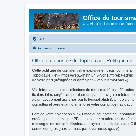
Office du tourism
« La vie, c'est la somme des éléments 
FAQ
Accueil du forum
Office du tourisme de Topoldavie - Politique de c
Cette politique de confidentialité explique en détail comment « 
Topoldavie » et « https://web1-math.univ-lyon1.fr/prepa-agreg »)
de votre part (désignées ci-après par « vos informations »).
Vos informations sont collectées de deux manières différentes.
fichiers téléchargés temporairement par le navigateur internet 
automatiquement assignés par le logiciel phpBB. Un troisième co
consultés et permettant d’améliorer votre confort de navigation e
Lors de votre navigation sur « Office du tourisme de Topoldav
créées par le logiciel phpBB. La seconde manière est de récup
messages en tant qu’utilisateur anonyme, l’inscription sur « Of
connexion (désignés ci-après par « vos messages »).