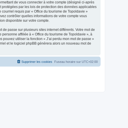
ermettant de vous connecter à votre compte (désigné ci-après
nt protégées par les lois de protection des données applicables
e courriel requis par « Office du tourisme de Topoldavie »
pouvez contrôler quelles informations de votre compte vous
ion disponible sur votre compte.
 de passe sur plusieurs sites internet différents. Votre mot de
personne affiliée à « Office du tourisme de Topoldavie », à
 pouvez utiliser la fonction « J’ai perdu mon mot de passe »
urriel et le logiciel phpBB générera alors un nouveau mot de
Supprimer les cookies
Fuseau horaire sur
UTC+02:00