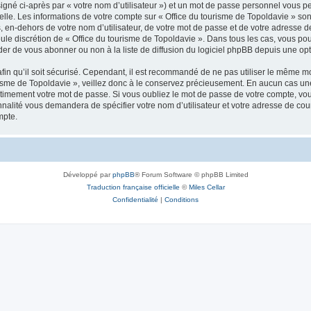
igné ci-après par « votre nom d’utilisateur ») et un mot de passe personnel vous p
elle. Les informations de votre compte sur « Office du tourisme de Topoldavie » so
, en-dehors de votre nom d’utilisateur, de votre mot de passe et de votre adresse d
a seule discrétion de « Office du tourisme de Topoldavie ». Dans tous les cas, vous 
r de vous abonner ou non à la liste de diffusion du logiciel phpBB depuis une opt
afin qu’il soit sécurisé. Cependant, il est recommandé de ne pas utiliser le même mot
isme de Topoldavie », veillez donc à le conservez précieusement. En aucun cas une 
timement votre mot de passe. Si vous oubliez le mot de passe de votre compte, vous
onnalité vous demandera de spécifier votre nom d’utilisateur et votre adresse de co
mpte.
Développé par
phpBB
® Forum Software © phpBB Limited
Traduction française officielle
©
Miles Cellar
Confidentialité
|
Conditions