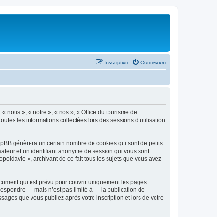
Inscription
Connexion
 « nous », « notre », « nos », « Office du tourisme de
outes les informations collectées lors des sessions d’utilisation
phpBB génèrera un certain nombre de cookies qui sont de petits
isateur et un identifiant anonyme de session qui vous sont
poldavie », archivant de ce fait tous les sujets que vous avez
ocument qui est prévu pour couvrir uniquement les pages
respondre — mais n’est pas limité à — la publication de
sages que vous publiez après votre inscription et lors de votre