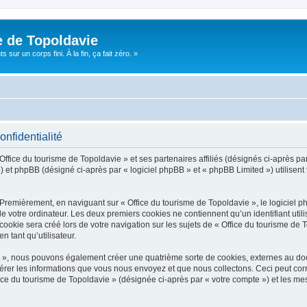
e de Topoldavie
sur un corps fini. À la fin, ça fait zéro. »
onfidentialité
Office du tourisme de Topoldavie » et ses partenaires affiliés (désignés ci-après par
 et phpBB (désigné ci-après par « logiciel phpBB » et « phpBB Limited ») utilisent t
 Premièrement, en naviguant sur « Office du tourisme de Topoldavie », le logiciel 
de votre ordinateur. Les deux premiers cookies ne contiennent qu’un identifiant util
okie sera créé lors de votre navigation sur les sujets de « Office du tourisme de To
n tant qu’utilisateur.
ie », nous pouvons également créer une quatrième sorte de cookies, externes au d
érer les informations que vous nous envoyez et que nous collectons. Ceci peut cor
fice du tourisme de Topoldavie » (désignée ci-après par « votre compte ») et les mes