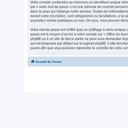
Votre compte contiendra au minimum un identifiant unique (dés
par « votre mot de passe ») et une adresse de courriel personn
dans le pays qui héberge notre serveur. Toutes les informations
durant votre inscription, sont obligatoires ou facultatives, à l
souhaitez rendre publiques ou non. De plus, vous pouvez décide
Votre mot de passe est chiffré (par un chiffrage à sens unique) 
passe est le moyen d’accès à votre compte sur « Office du tour
phpBB ou à un site de tierce partie ne peut vous demander légi
qui est proposée par défaut sur le logiciel phpBB. Cette foncti
passe afin que vous puissiez reprendre le contrôle de votre co
Accueil du forum