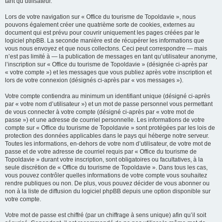
tant qu’utilisateur.
Lors de votre navigation sur « Office du tourisme de Topoldavie », nous
pouvons également créer une quatrième sorte de cookies, externes au
document qui est prévu pour couvrir uniquement les pages créées par le
logiciel phpBB. La seconde manière est de récupérer les informations que
vous nous envoyez et que nous collectons. Ceci peut correspondre — mais
n’est pas limité à — la publication de messages en tant qu’utilisateur anonyme,
l’inscription sur « Office du tourisme de Topoldavie » (désignée ci-après par
« votre compte ») et les messages que vous publiez après votre inscription et
lors de votre connexion (désignés ci-après par « vos messages »).
Votre compte contiendra au minimum un identifiant unique (désigné ci-après
par « votre nom d’utilisateur ») et un mot de passe personnel vous permettant
de vous connecter à votre compte (désigné ci-après par « votre mot de
passe ») et une adresse de courriel personnelle. Les informations de votre
compte sur « Office du tourisme de Topoldavie » sont protégées par les lois de
protection des données applicables dans le pays qui héberge notre serveur.
Toutes les informations, en-dehors de votre nom d’utilisateur, de votre mot de
passe et de votre adresse de courriel requis par « Office du tourisme de
Topoldavie » durant votre inscription, sont obligatoires ou facultatives, à la
seule discrétion de « Office du tourisme de Topoldavie ». Dans tous les cas,
vous pouvez contrôler quelles informations de votre compte vous souhaitez
rendre publiques ou non. De plus, vous pouvez décider de vous abonner ou
non à la liste de diffusion du logiciel phpBB depuis une option disponible sur
votre compte.
Votre mot de passe est chiffré (par un chiffrage à sens unique) afin qu’il soit