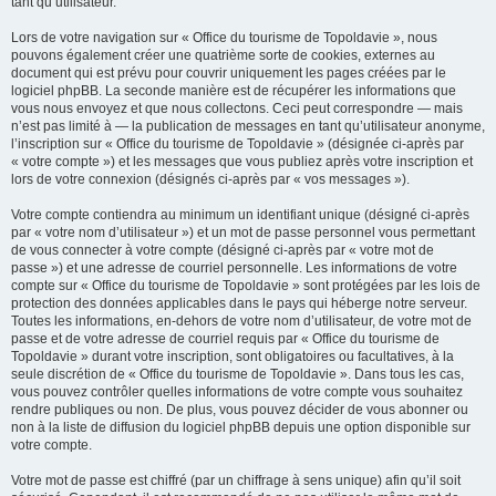
tant qu’utilisateur.
Lors de votre navigation sur « Office du tourisme de Topoldavie », nous
pouvons également créer une quatrième sorte de cookies, externes au
document qui est prévu pour couvrir uniquement les pages créées par le
logiciel phpBB. La seconde manière est de récupérer les informations que
vous nous envoyez et que nous collectons. Ceci peut correspondre — mais
n’est pas limité à — la publication de messages en tant qu’utilisateur anonyme,
l’inscription sur « Office du tourisme de Topoldavie » (désignée ci-après par
« votre compte ») et les messages que vous publiez après votre inscription et
lors de votre connexion (désignés ci-après par « vos messages »).
Votre compte contiendra au minimum un identifiant unique (désigné ci-après
par « votre nom d’utilisateur ») et un mot de passe personnel vous permettant
de vous connecter à votre compte (désigné ci-après par « votre mot de
passe ») et une adresse de courriel personnelle. Les informations de votre
compte sur « Office du tourisme de Topoldavie » sont protégées par les lois de
protection des données applicables dans le pays qui héberge notre serveur.
Toutes les informations, en-dehors de votre nom d’utilisateur, de votre mot de
passe et de votre adresse de courriel requis par « Office du tourisme de
Topoldavie » durant votre inscription, sont obligatoires ou facultatives, à la
seule discrétion de « Office du tourisme de Topoldavie ». Dans tous les cas,
vous pouvez contrôler quelles informations de votre compte vous souhaitez
rendre publiques ou non. De plus, vous pouvez décider de vous abonner ou
non à la liste de diffusion du logiciel phpBB depuis une option disponible sur
votre compte.
Votre mot de passe est chiffré (par un chiffrage à sens unique) afin qu’il soit