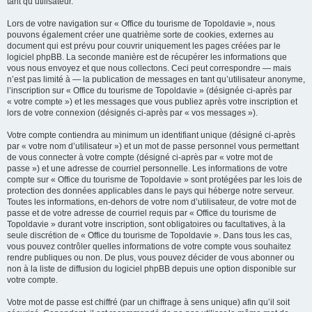
tant qu’utilisateur.
Lors de votre navigation sur « Office du tourisme de Topoldavie », nous
pouvons également créer une quatrième sorte de cookies, externes au
document qui est prévu pour couvrir uniquement les pages créées par le
logiciel phpBB. La seconde manière est de récupérer les informations que
vous nous envoyez et que nous collectons. Ceci peut correspondre — mais
n’est pas limité à — la publication de messages en tant qu’utilisateur anonyme,
l’inscription sur « Office du tourisme de Topoldavie » (désignée ci-après par
« votre compte ») et les messages que vous publiez après votre inscription et
lors de votre connexion (désignés ci-après par « vos messages »).
Votre compte contiendra au minimum un identifiant unique (désigné ci-après
par « votre nom d’utilisateur ») et un mot de passe personnel vous permettant
de vous connecter à votre compte (désigné ci-après par « votre mot de
passe ») et une adresse de courriel personnelle. Les informations de votre
compte sur « Office du tourisme de Topoldavie » sont protégées par les lois de
protection des données applicables dans le pays qui héberge notre serveur.
Toutes les informations, en-dehors de votre nom d’utilisateur, de votre mot de
passe et de votre adresse de courriel requis par « Office du tourisme de
Topoldavie » durant votre inscription, sont obligatoires ou facultatives, à la
seule discrétion de « Office du tourisme de Topoldavie ». Dans tous les cas,
vous pouvez contrôler quelles informations de votre compte vous souhaitez
rendre publiques ou non. De plus, vous pouvez décider de vous abonner ou
non à la liste de diffusion du logiciel phpBB depuis une option disponible sur
votre compte.
Votre mot de passe est chiffré (par un chiffrage à sens unique) afin qu’il soit